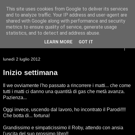
This site uses cookies from Google to deliver its services
Racconti di viaggio di un
and to analyze traffic. Your IP address and user-agent are
shared with Google along with performance and security
Giessista atipico
metrics to ensure quality of service, generate usage
statistics, and to detect and address abuse.
LEARN MORE
GOT IT
▼
lunedì 2 luglio 2012
Inizio settimana
Il we ovviamente l'ho passato a rincorrere i matti... che come
tutti i matti ci danno una quantità di gas che metà avanza.
Pazienza...
Oggi invece, uscendo dal lavoro, ho incontrato il Parodi!!!!
Che botta di... fortuna!
Grandissimo e simpaticissimo il Roby, attendo con ansia
l'uscita del suo prossimo libro!!