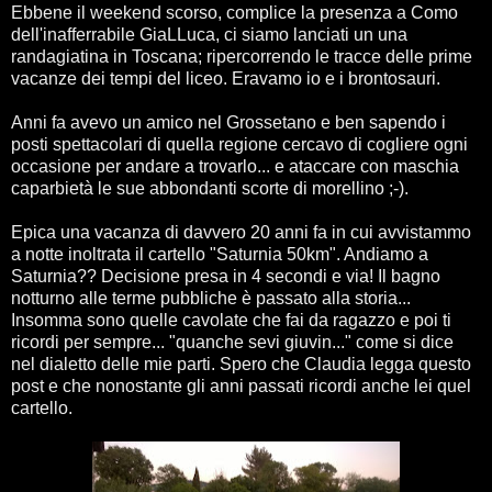
Ebbene il weekend scorso, complice la presenza a Como
dell'inafferrabile GiaLLuca, ci siamo lanciati un una
randagiatina in Toscana; ripercorrendo le tracce delle prime
vacanze dei tempi del liceo. Eravamo io e i brontosauri.
Anni fa avevo un amico nel Grossetano e ben sapendo i
posti spettacolari di quella regione cercavo di cogliere ogni
occasione per andare a trovarlo... e ataccare con maschia
caparbietà le sue abbondanti scorte di morellino ;-).
Epica una vacanza di davvero 20 anni fa in cui avvistammo
a notte inoltrata il cartello "Saturnia 50km". Andiamo a
Saturnia?? Decisione presa in 4 secondi e via! Il bagno
notturno alle terme pubbliche è passato alla storia...
Insomma sono quelle cavolate che fai da ragazzo e poi ti
ricordi per sempre... "quanche sevi giuvin..." come si dice
nel dialetto delle mie parti. Spero che Claudia legga questo
post e che nonostante gli anni passati ricordi anche lei quel
cartello.