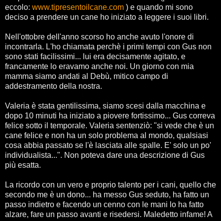
eccolo:
www.tipresentoilcane.com
) e quando mi sono
deciso a prendere un cane ho iniziato a leggere i suoi libri.
Nell'ottobre dell'anno scorso ho anche avuto l'onore di
incontrarla. L'ho chiamata perchè i primi tempi con Gus non
sono stati facilissimi... lui era decisamente agitato, e
francamente lo eravamo anche noi. Un giorno con mia
mamma siamo andati al Debù, mitico campo di
addestramento della nostra.
Valeria è stata gentilissima, siamo scesi dalla macchina e
dopo 10 minuti ha iniziato a piovere fortissimo... Gus correva
felice sotto il temporale. Valeria sentenziò: "si vede che è un
cane felice e non ha un solo problema al mondo, qualsiasi
cosa abbia passato se l'è lasciata alle spalle. E' solo un po'
individualista...". Non poteva dare una descrizione di Gus
più esatta.
La ricordo con un vero e proprio talento per i cani, quello che
secondo me è un dono... ha messo Gus seduto, ha fatto un
passo indietro e facendo un cenno con le mani lo ha fatto
alzare, fare un passo avanti e risedersi. Maledetto infame! A