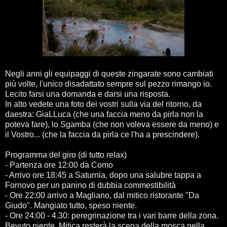
Negli anni gli equipaggi di queste zingarate sono cambiati
più volte, l'unico disadattato sempre sul pezzo rimango io.
Lecito farsi una domanda e darsi una risposta.
In alto vedete una foto dei vostri sulla via del ritorno, da
daestra: GiaLLuca (che una faccia meno da pirla non la
poteva fare), lo Sgamba (che non voleva essere da meno) e
il Vostro... (che la faccia da pirla ce l'ha a prescindere).
Programma del giro (di tutto relax)
- Partenza ore 12:00 da Como
- Arrivo ore 18:45 a Saturnia, dopo una salubre tappa a
Fornovo per un panino di dubbia commestibilità
- Ore 22:00 arrivo a Magliano, dal mitico ristorante "Da
Giudo". Mangiato tutto, speso niente.
- Ore 24:00 - 4.30: peregrinazione tra i vari barre della zona.
Bevuto niente. Mitica resterà la scena della mosca nella