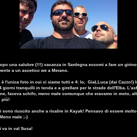
opo una salubre (!!!) vacanza in Sardegna eccomi a fare un girino 
ente a un ascetico we a Merano.
 è l'unica foto in cui ci siamo tutti e 4: Io, GiaLLuca (dai Cazzo!)
4 giorni tranquilli in tenda e a girellare per le strade dell'Elba. L'as
ene, faceva schifo, meno male comunque che eravamo in moto, alt
 più!
ni sono riuscito anche a risalire in Kayak! Pensavo di essere molto
 Meno male ;-)
 va in val Susa!