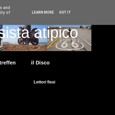
ss and
ity of
LEARN MORE
GOT IT
ista atipico
treffen
il Disco
Lettori fissi