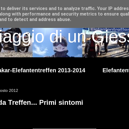
o deliver its services and to analyze traffic. Your IP addre
long with performance and security metrics to ensure qual
 and to detect and address abuse.
iaggio di un Giess
kar-Elefantentreffen 2013-2014
Elefanten
gosto 2012
da Treffen... Primi sintomi