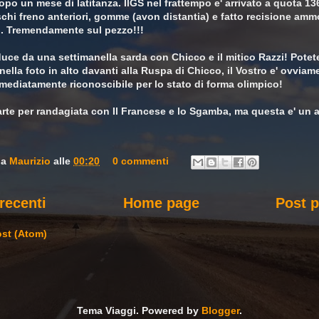
opo un mese di latitanza. IlGS nel frattempo e' arrivato a quota 1
chi freno anteriori, gomme (avon distantia) e fatto recisione ammo
 Tremendamente sul pezzo!!!
uce da una settimanella sarda con Chicco e il mitico Razzi! Potet
nella foto in alto davanti alla Ruspa di Chicco, il Vostro e' ovviam
mediatamente riconoscibile per lo stato di forma olimpico!
rte per randagiata con Il Francese e lo Sgamba, ma questa e' un alt
da
Maurizio
alle
00:20
0 commenti
recenti
Home page
Post p
st (Atom)
Tema Viaggi. Powered by
Blogger
.