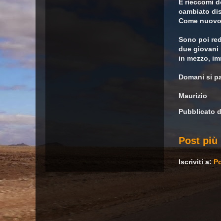
E rieccomi d
cambiato dis
Come nuovo.
Sono poi red
due giovani 
in mezzo, im
Domani si pa
Maurizio
Pubblicato 
Post più 
Iscriviti a:
Po