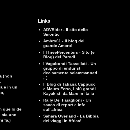
Links
ADVRider - Il sito dello
Smontic
Ambro61 - Il blog del
grande Ambro!
I ThreePercenters - Sito (e
Blog) del Parodi
I Vagabondi Tassellati - Un
gruppo di enduristi
decisamente sciammannati
ca (non
;-)
.
Il Blog di Tatiana Cappucci
ra e in un
e Mauro Ferro, i più grandi
to,
Kayakisti da Mare in Italia
Rally Dei Faraglioni - Un
sacco di report e info
n quello del
sull'africa
e sia uno
Sahara Overland - La Bibbia
i fa.)
dei viaggi in Africa!