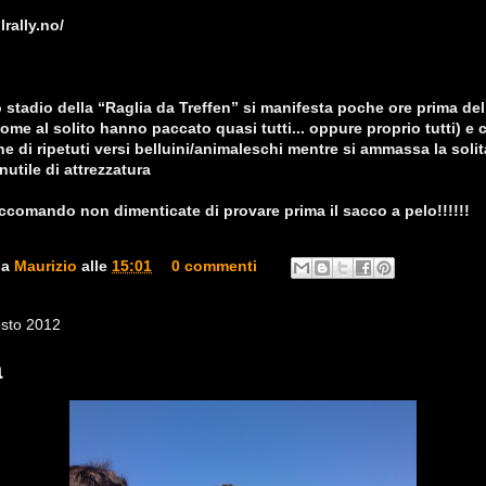
lrally.no/
mo stadio della “Raglia da Treffen” si manifesta poche ore prima de
ome al solito hanno paccato quasi tutti... oppure proprio tutti) e 
ne di ripetuti versi belluini/animaleschi mentre si ammassa la soli
nutile di attrezzatura
raccomando non dimenticate di provare prima il sacco a pelo!!!!!!
da
Maurizio
alle
15:01
0 commenti
osto 2012
a