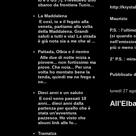
io e il GS ;-). Prevedevo uno
sbarco da frontiera Tunis...
http://krystal
La Maddalena
Maurizio
E così, io e il fegato alla
veneta, partiamo alla volta
P.S. : l’ulti
della Maddalena. Grandi
(si quando c
saluti a tutti e via! La strada
è già nota sia a me che al ...
nell’emissio
più o meno i
Pattada, Olbia e il rientro
Alle due di notte inizia a
2° P.S. : mi
piovere... non fortissimo ma
piove. Che noia... Per una
volta ho montato bene la
Pubblicato 
tenda, quindi me ne frego e
co...
lunedì 27 ag
Dieci anni e un saluto
E così sono passati 10
All'Elb
anni... dieci anni dalla
partenza per quello che è
stata un'avventura
pazzesca. Ho visto che
alcuni link alle fo...
Tramatza