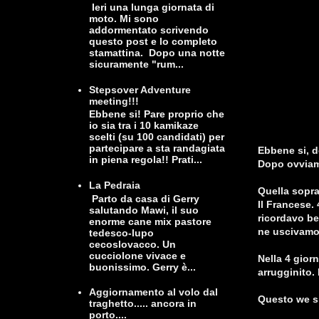
Ieri una lunga giornata di
moto. Mi sono
addormentato scrivendo
questo post e lo completo
stamattina. Dopo una notte
sicuramente "rum...
Stepsover Adventure
meeting!!!
Ebbene si! Pare proprio che
io sia tra i 10 kamikaze
scelti (su 100 candidati) per
partecipare a sta randagiata
Ebbene si, d
in piena regola!! Prati...
Dopo ovviam
La Pedraia
Quella sopra
Parto da casa di Gerry
Il Francese. 
salutando Mawi, il suo
ricordavo b
enorme cane mix pastore
ne uscivamo
tedesco-lupo
cecoslovacco. Un
cucciolone vivace e
Nella 4 gior
buonissimo. Gerry è...
arrugginito.
Aggiornamento al volo dal
Questo we si
traghetto..... ancora in
porto....