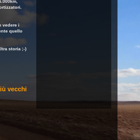
36.000km,
rtizzatori.
e vedere i
ente quello
ra storia ;-)
iù vecchi