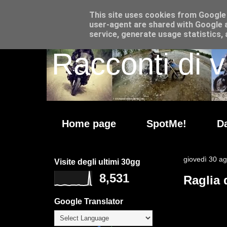
This site uses cookies from Google t
user-agent are shared with Google a
service, generate usage statistics,
Racconti di v
Home page
SpotMe!
Da
giovedì 30 a
Visite degli ultimi 30gg
8,531
Raglia 
Google Translator