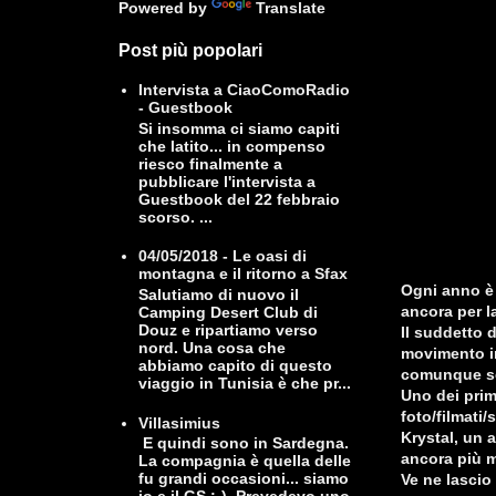
Powered by
Translate
Post più popolari
Intervista a CiaoComoRadio
- Guestbook
Si insomma ci siamo capiti
che latito... in compenso
riesco finalmente a
pubblicare l'intervista a
Guestbook del 22 febbraio
scorso. ...
04/05/2018 - Le oasi di
montagna e il ritorno a Sfax
Ogni anno è 
Salutiamo di nuovo il
ancora per la
Camping Desert Club di
Douz e ripartiamo verso
Il suddetto d
nord. Una cosa che
movimento in
abbiamo capito di questo
comunque se 
viaggio in Tunisia è che pr...
Uno dei primi
foto/filmati
Villasimius
Krystal, un 
E quindi sono in Sardegna.
ancora più m
La compagnia è quella delle
fu grandi occasioni... siamo
Ve ne lascio i