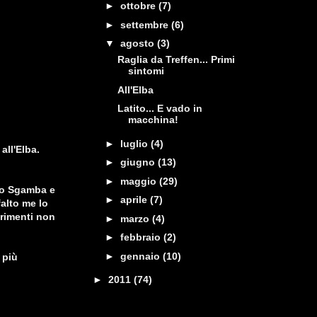
►
ottobre
(7)
►
settembre
(6)
▼
agosto
(3)
Raglia da Treffen... Primi
sintomi
All'Elba
Latito... E vado in
macchina!
►
luglio
(4)
all'Elba.
►
giugno
(13)
►
maggio
(29)
 lo Sgamba e
►
aprile
(7)
falto me lo
rimenti non
►
marzo
(4)
►
febbraio
(2)
►
gennaio
(10)
 più
►
2011
(74)