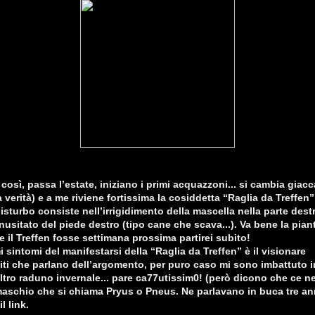
così, passa l’estate, iniziano i primi acquazzoni... si cambia giac
 verità) e a me riviene fortissima la cosiddetta “Raglia da Treffen”
isturbo consiste nell’irrigidimento della mascella nella parte dest
usitato del piede destro (tipo cane che scava...). Va bene la pian
il Treffen fosse settimana prossima partirei subito!
 sintomi del manifestarsi della “Raglia da Treffen” è il visionare
/siti che parlano dell’argomento, per puro caso mi sono imbattuto i
altro raduno invernale... pare ca77utissim0! (però dicono che ce n
aschio che si chiama Pryus o Pneus. Ne parlavano in buca tre ann
l link.