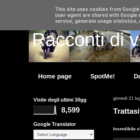
This site uses cookies from Google t
user-agent are shared with Google a
service, generate usage statistics,
Racconti di v
Home page
SpotMe!
Da
giovedì 21 lu
Visite degli ultimi 30gg
8,599
Trattas
Google Translator
Incredibile c