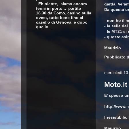
Eh niente, siamo ancora
garda. Veram
fermi in porto... partito
Da questa us
18.30 da Como, casino sulla
ovest, tutto bene fino al
- non ho il m
casello di Genova e dopo
- la sella d
quello...
- le MT21 si
- queste asi
Maurizio
Pubblicato 
mercoledì 13 
Moto.it
E' spesso una
http://www.m
Irresistibil
Maurizio