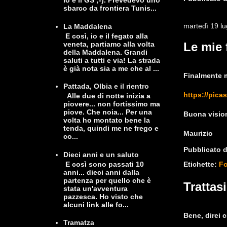
io e il GS ;-). Prevedevo uno
sbarco da frontiera Tunis...
martedì 19 lu
La Maddalena
E così, io e il fegato alla
veneta, partiamo alla volta
Le mie 
della Maddalena. Grandi
saluti a tutti e via! La strada
è già nota sia a me che al ...
Finalmente m
Pattada, Olbia e il rientro
https://pic
Alle due di notte inizia a
piovere... non fortissimo ma
piove. Che noia... Per una
Buona visio
volta ho montato bene la
tenda, quindi me ne frego e
Maurizio
co...
Pubblicato 
Dieci anni e un saluto
E così sono passati 10
Etichette:
Fo
anni... dieci anni dalla
partenza per quello che è
Trattas
stata un'avventura
pazzesca. Ho visto che
alcuni link alle fo...
Bene, direi 
Tramatza