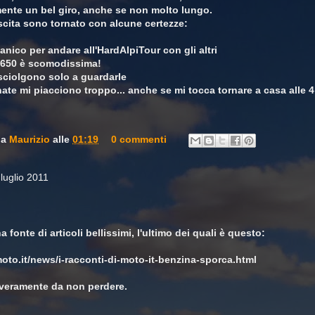
ente un bel giro, anche se non molto lungo.
cita sono tornato con alcune certezze:
anico per andare all'HardAlpiTour con gli altri
el 650 è scomodissima!
 sciolgono solo a guardarle
nate mi piacciono troppo... anche se mi tocca tornare a casa alle 4
da
Maurizio
alle
01:19
0 commenti
luglio 2011
 fonte di articoli bellissimi, l'ultimo dei quali è questo:
oto.it/news/i-racconti-di-moto-it-benzina-sporca.html
e, veramente da non perdere.