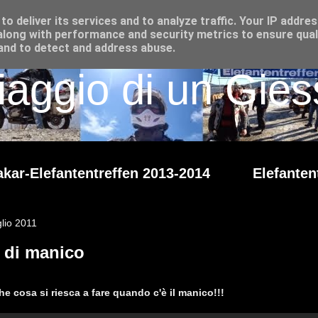
o deliver its services and to analyze traffic. Your IP addre
long with performance and security metrics to ensure qual
 and to detect and address abuse.
iaggio di un Giess
kar-Elefantentreffen 2013-2014
Elefanten
glio 2011
i di manico
he cosa si riesca a fare quando c'è il manico!!!