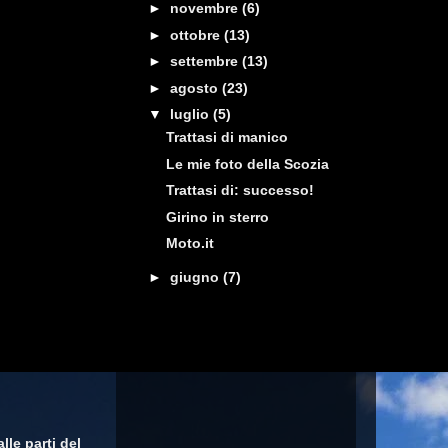
►
novembre
(6)
►
ottobre
(13)
►
settembre
(13)
►
agosto
(23)
▼
luglio
(5)
Trattasi di manico
Le mie foto della Scozia
Trattasi di: successo!
Girino in sterro
Moto.it
►
giugno
(7)
lle parti del