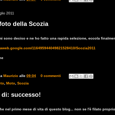
glio 2011
foto della Scozia
i sono deciso e ne ho fatto una rapida selezione, eccola finalmen
asaweb.google.com/116495944049821528410/Scozia2011
ne
da
Maurizio
alle
09:04
0 commenti
to
,
Moto
,
Scozia
i di: successo!
che nel primo mese di vita di questo blog... non se l'è filato propr