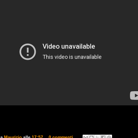
da
Maurizio
alle
17:57
0 commenti