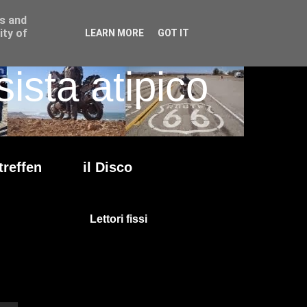
ss and
ity of
LEARN MORE
GOT IT
ista atipico
treffen
il Disco
Lettori fissi