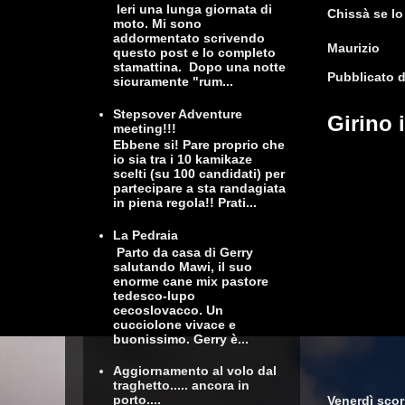
Ieri una lunga giornata di
Chissà se lo
moto. Mi sono
addormentato scrivendo
Maurizio
questo post e lo completo
stamattina. Dopo una notte
Pubblicato 
sicuramente "rum...
Stepsover Adventure
Girino 
meeting!!!
Ebbene si! Pare proprio che
io sia tra i 10 kamikaze
scelti (su 100 candidati) per
partecipare a sta randagiata
in piena regola!! Prati...
La Pedraia
Parto da casa di Gerry
salutando Mawi, il suo
enorme cane mix pastore
tedesco-lupo
cecoslovacco. Un
cucciolone vivace e
buonissimo. Gerry è...
Aggiornamento al volo dal
traghetto..... ancora in
porto....
Venerdì scors