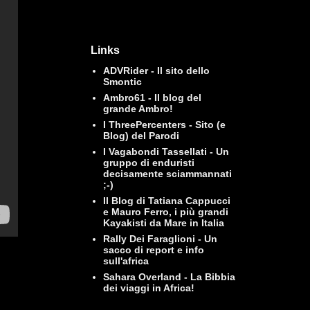
Links
ADVRider - Il sito dello
Smontic
Ambro61 - Il blog del
grande Ambro!
I ThreePercenters - Sito (e
Blog) del Parodi
I Vagabondi Tassellati - Un
gruppo di enduristi
decisamente sciammannati
;-)
Il Blog di Tatiana Cappucci
e Mauro Ferro, i più grandi
Kayakisti da Mare in Italia
Rally Dei Faraglioni - Un
sacco di report e info
sull'africa
Sahara Overland - La Bibbia
dei viaggi in Africa!