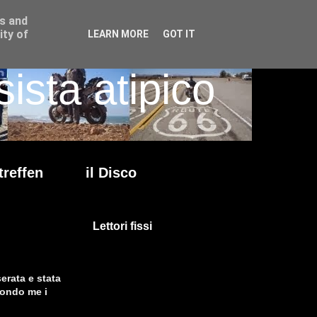
ss and
ity of
LEARN MORE
GOT IT
ista atipico
treffen
il Disco
Lettori fissi
erata e stata
econdo me i