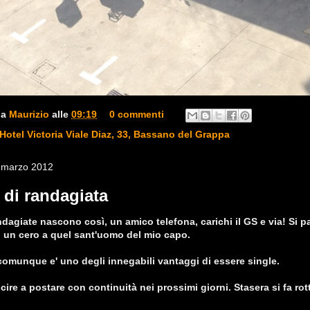
da
Maurizio
alle
09:19
0 commenti
Hotel Victoria Viale Diaz, 33, Bassano del Grappa
 marzo 2012
i di randagiata
ndagiate nascono così, un amico telefona, carichi il GS e via! Si pa
un cero a quel sant'uomo del mio capo.
comunque e' uno degli innegabili vantaggi di essere single.
cire a postare con continuità nei prossimi giorni. Stasera si fa rot