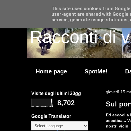
This site uses cookies from Google t
user-agent are shared with Google a
service, generate usage statistics,
Racconti di v
Home page
SpotMe!
Da
giovedì 15 m
Visite degli ultimi 30gg
8,702
Sul pon
Ed eccoci a 
Google Translator
ascetica... V
nostri vicin