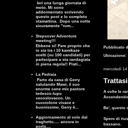
Ieri una lunga giornata di
moto. Mi sono
addormentato scrivendo
questo post e lo completo
stamattina. Dopo una notte
sicuramente "rum...
Stepsover Adventure
meeting!!!
Ebbene si! Pare proprio che
Pubblicato 
io sia tra i 10 kamikaze
scelti (su 100 candidati) per
Ubicazione:
partecipare a sta randagiata
in piena regola!! Prati...
mercoledì 14
La Pedraia
Trattas
Parto da casa di Gerry
salutando Mawi, il suo
enorme cane mix pastore
A volte le ra
tedesco-lupo
Accendendo 
cecoslovacco. Un
cucciolone vivace e
buonissimo. Gerry è...
Be', questo 
Aggiornamento al volo dal
Spero di rius
traghetto..... ancora in
bassano.
porto....