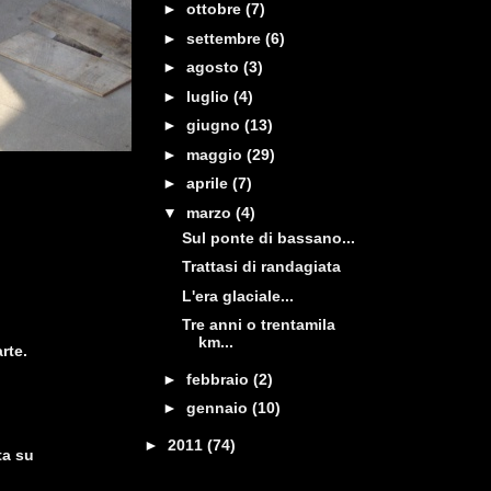
►
ottobre
(7)
►
settembre
(6)
►
agosto
(3)
►
luglio
(4)
►
giugno
(13)
►
maggio
(29)
►
aprile
(7)
▼
marzo
(4)
Sul ponte di bassano...
Trattasi di randagiata
L'era glaciale...
Tre anni o trentamila
km...
rte.
►
febbraio
(2)
►
gennaio
(10)
►
2011
(74)
ta su