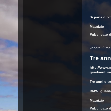
Si parla di 2
Maurizio
Pubblicato 
venerdì 9 ma
Tre ann
http://www.
gsadventure
Tre anni o t
BMW guarda 
Maurizio
Pubblicato 