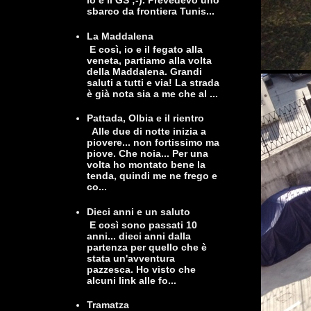
io e il GS ;-). Prevedevo uno
sbarco da frontiera Tunis...
La Maddalena
E così, io e il fegato alla
veneta, partiamo alla volta
della Maddalena. Grandi
saluti a tutti e via! La strada
è già nota sia a me che al ...
Pattada, Olbia e il rientro
Alle due di notte inizia a
piovere... non fortissimo ma
piove. Che noia... Per una
volta ho montato bene la
tenda, quindi me ne frego e
co...
Dieci anni e un saluto
E così sono passati 10
anni... dieci anni dalla
partenza per quello che è
stata un'avventura
pazzesca. Ho visto che
alcuni link alle fo...
Tramatza