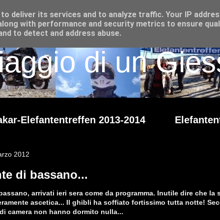
o deliver its services and to analyze traffic. Your IP addre
long with performance and security metrics to ensure qual
 and to detect and address abuse.
iaggio di un Giess
kar-Elefantentreffen 2013-2014
Elefanten
arzo 2012
te di bassano...
bassano, arrivati ieri sera come da programma. Inutile dire che la s
eramente ascetica... Il ghibli ha soffiato fortissimo tutta notte! S
i di camera non hanno dormito nulla...