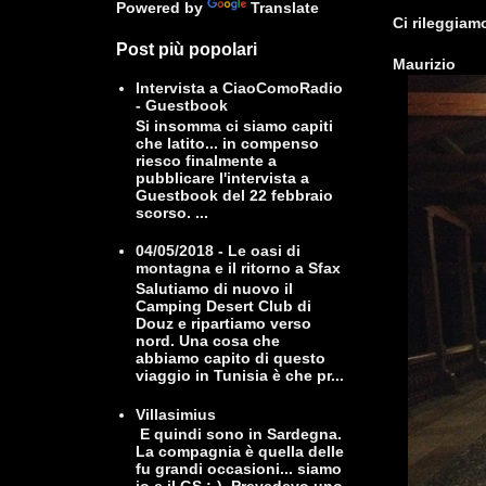
Powered by
Translate
Ci rileggiam
Post più popolari
Maurizio
Intervista a CiaoComoRadio
- Guestbook
Si insomma ci siamo capiti
che latito... in compenso
riesco finalmente a
pubblicare l'intervista a
Guestbook del 22 febbraio
scorso. ...
04/05/2018 - Le oasi di
montagna e il ritorno a Sfax
Salutiamo di nuovo il
Camping Desert Club di
Douz e ripartiamo verso
nord. Una cosa che
abbiamo capito di questo
viaggio in Tunisia è che pr...
Villasimius
E quindi sono in Sardegna.
La compagnia è quella delle
fu grandi occasioni... siamo