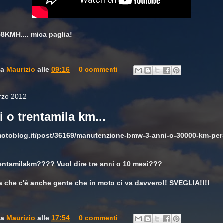
58KMH.... mica paglia!
da
Maurizio
alle
09:16
0 commenti
rzo 2012
i o trentamila km...
motoblog.it/post/36169/manutenzione-bmw-3-anni-o-30000-km-per-
rentamilakm???? Vuol dire tre anni o 10 mesi???
che c'è anche gente che in moto ci va davvero!! SVEGLIA!!!!
da
Maurizio
alle
17:54
0 commenti