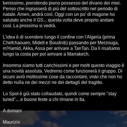
benissimo, prendendo pieno possesso del divano dei miei.
Penso che ingrasserà di più del sottoscritto nel periodo di
natale. Amen, andrà così. Oggi con un po' di magone ho
salutato anche il GS... questa volta deve proprio andare
così. La prossima si vedrà.
L'idea è di scendere lungo il confine con l'Algeria (prima
Chefchaouen, Midelt e Boudnib) passando per Merzouga,
m'Hamid, Akka, Assa per arrivare a TanTan. Da li risaliamo
lungo la costa per poi arrivare a Marrakech.
Insomma siamo tutti carichissimi e per molti questo viaggio è
una novità assoluta. Vedremo come funzionerà il gruppo. Di
sicuro avrò moltissime cose da raccontare, visto che non ho
detto nulla ne dei mezzi ne dei dettagli del tragitto.
Lo Spot è già stato collaudato, quindi come sempre "stay
tuned"... e buone feste a chi rimane in Ita.
A domani
Maurizio