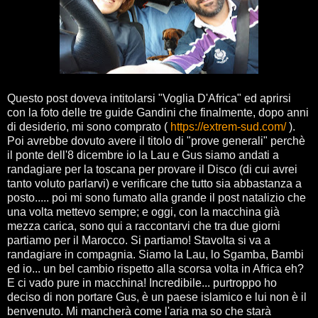
Questo post doveva intitolarsi "Voglia D'Africa" ed aprirsi
con la foto delle tre guide Gandini che finalmente, dopo anni
di desiderio, mi sono comprato (
https://extrem-sud.com/
).
Poi avrebbe dovuto avere il titolo di "prove generali" perchè
il ponte dell'8 dicembre io la Lau e Gus siamo andati a
randagiare per la toscana per provare il Disco (di cui avrei
tanto voluto parlarvi) e verificare che tutto sia abbastanza a
posto..... poi mi sono fumato alla grande il post natalizio che
una volta mettevo sempre; e oggi, con la macchina già
mezza carica, sono qui a raccontarvi che tra due giorni
partiamo per il Marocco. Si partiamo! Stavolta si va a
randagiare in compagnia. Siamo la Lau, lo Sgamba, Bambi
ed io... un bel cambio rispetto alla scorsa volta in Africa eh?
E ci vado pure in macchina! Incredibile... purtroppo ho
deciso di non portare Gus, è un paese islamico e lui non è il
benvenuto. Mi mancherà come l'aria ma so che starà