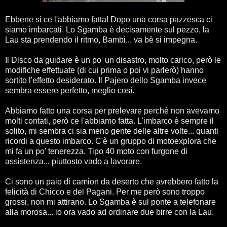
Ebbene si ce l'abbiamo fatta! Dopo una corsa pazzesca ci
siamo imbarcati. Lo Sgamba è decisamente sul pezzo, la
Lau sta prendendo il ritmo, Bambi... va bè si impegna.
Il Disco da guidare è un po' un disastro, molto carico, però le
modifiche effettuate (di cui prima o poi vi parlerò) hanno
sortito l'effetto desiderato. Il Pajero dello Sgamba invece
sembra essere perfetto, meglio così.
Abbiamo fatto una corsa per prelevare perchè non avevamo
molti contati, però ce l'abbiamo fatta. L'imbarco è sempre il
solito, mi sembra ci sia meno gente delle altre volte... quanti
ricordi a questo imbarco. C'è un gruppo di motoexplora che
mi fa un po' tenerezza. Tipo 40 moto con furgone di
assistenza... piuttosto vado a lavorare.
Ci sono un paio di camion da deserto che avrebbero fatto la
felicità di Chicco e del Pagani. Per me però sono troppo
grossi, non mi attirano. Lo Sgamba è sul ponte a telefonare
alla morosa... io ora vado ad ordinare due birre con la Lau.