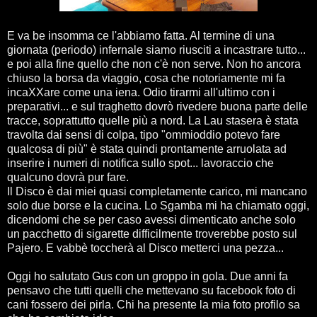
E va be insomma ce l'abbiamo fatta. Al termine di una
giornata (periodo) infernale siamo riusciti a incastrare tutto...
e poi alla fine quello che non c'è non serve. Non ho ancora
chiuso la borsa da viaggio, cosa che notoriamente mi fa
incaXXare come una iena. Odio tirarmi all'ultimo con i
preparativi... e sul traghetto dovrò rivedere buona parte delle
tracce, soprattutto quelle più a nord. La Lau stasera è stata
travolta dai sensi di colpa, tipo "ommioddio potevo fare
qualcosa di più" è stata quindi prontamente arruolata ad
inserire i numeri di notifica sullo spot... lavoraccio che
qualcuno dovrà pur fare.
Il Disco è dai miei quasi completamente carico, mi mancano
solo due borse e la cucina. Lo Sgamba mi ha chiamato oggi,
dicendomi che se per caso avessi dimenticato anche solo
un pacchetto di sigarette difficilmente troverebbe posto sul
Pajero. E vabbè toccherà al Disco metterci una pezza...
Oggi ho salutato Gus con un groppo in gola. Due anni fa
pensavo che tutti quelli che mettevano su facebook foto di
cani fossero dei pirla. Chi ha presente la mia foto profilo sa