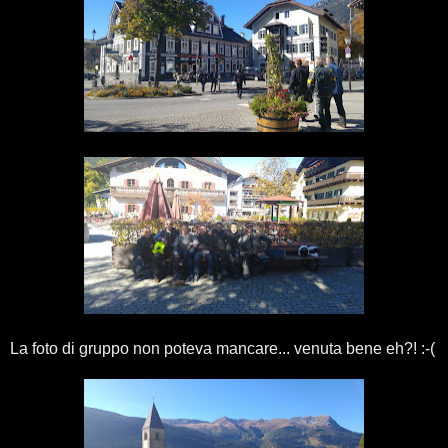
La foto di gruppo non poteva mancare... venuta bene eh?! :-(