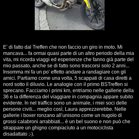
E' di fatto dal Treffen che non faccio un giro in moto. Mi
mancava... fa ormai quasi parte di un altro periodo della mia
vita, mi ricorda viaggi ed esperienze che fanno già parte del
mio passato, anche se di fatto sono trascorsi solo 2 anni...
Insomma mi fa un po' effetto andare a randagiare con gli
amici. Partiamo come una volta, 5 scappati di casa diretti a
nord sotto il diluvio. Le analogie con il primo BSTreffen si
sprecano. Facciamo i primi km, entriamo nelle gallerie della
36 e la differenza del viaggiare in compagnia appare subito
evidente. In nel traffico sono un animale, i miei soci delle
persone civili... meglio così, Laura apprezzerebbe. Nelle
gallerie i boxer ronzano all'unisono come un nugolo di
grossi calabroni arrabbiati... è un bel suono e non può che
strappare un ghigno compiaciuto a un motociclista
disadattato ;-).