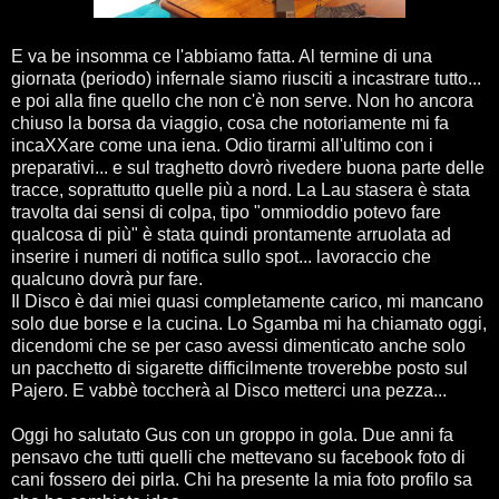
E va be insomma ce l'abbiamo fatta. Al termine di una
giornata (periodo) infernale siamo riusciti a incastrare tutto...
e poi alla fine quello che non c'è non serve. Non ho ancora
chiuso la borsa da viaggio, cosa che notoriamente mi fa
incaXXare come una iena. Odio tirarmi all'ultimo con i
preparativi... e sul traghetto dovrò rivedere buona parte delle
tracce, soprattutto quelle più a nord. La Lau stasera è stata
travolta dai sensi di colpa, tipo "ommioddio potevo fare
qualcosa di più" è stata quindi prontamente arruolata ad
inserire i numeri di notifica sullo spot... lavoraccio che
qualcuno dovrà pur fare.
Il Disco è dai miei quasi completamente carico, mi mancano
solo due borse e la cucina. Lo Sgamba mi ha chiamato oggi,
dicendomi che se per caso avessi dimenticato anche solo
un pacchetto di sigarette difficilmente troverebbe posto sul
Pajero. E vabbè toccherà al Disco metterci una pezza...
Oggi ho salutato Gus con un groppo in gola. Due anni fa
pensavo che tutti quelli che mettevano su facebook foto di
cani fossero dei pirla. Chi ha presente la mia foto profilo sa