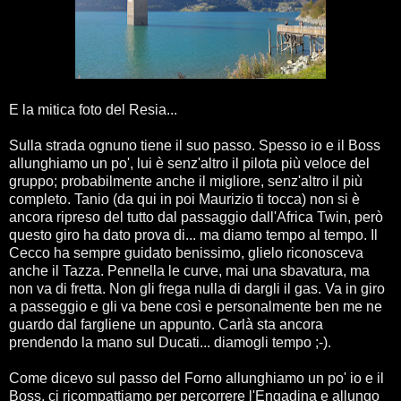
E la mitica foto del Resia...
Sulla strada ognuno tiene il suo passo. Spesso io e il Boss
allunghiamo un po', lui è senz'altro il pilota più veloce del
gruppo; probabilmente anche il migliore, senz'altro il più
completo. Tanio (da qui in poi Maurizio ti tocca) non si è
ancora ripreso del tutto dal passaggio dall'Africa Twin, però
questo giro ha dato prova di... ma diamo tempo al tempo. Il
Cecco ha sempre guidato benissimo, glielo riconosceva
anche il Tazza. Pennella le curve, mai una sbavatura, ma
non va di fretta. Non gli frega nulla di dargli il gas. Va in giro
a passeggio e gli va bene così e personalmente ben me ne
guardo dal fargliene un appunto. Carlà sta ancora
prendendo la mano sul Ducati... diamogli tempo ;-).
Come dicevo sul passo del Forno allunghiamo un po' io e il
Boss, ci ricompattiamo per percorrere l'Engadina e allungo