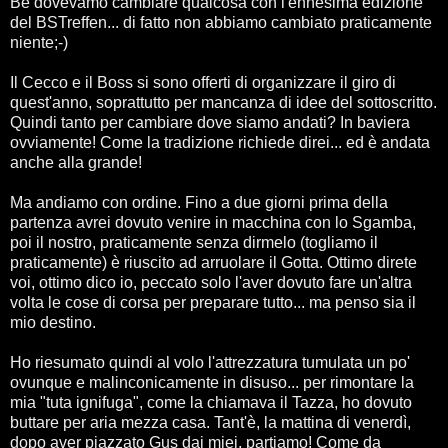
Bè dovevamo cambiare qualcosa con l'ennesima edizione
del BSTreffen... di fatto non abbiamo cambiato praticamente
niente;-)
Il Cecco e il Boss si sono offerti di organizzare il giro di
quest'anno, soprattutto per mancanza di idee del sottoscritto.
Quindi tanto per cambiare dove siamo andati? In baviera
ovviamente! Come la tradizione richiede direi... ed è andata
anche alla grande!
Ma andiamo con ordine. Fino a due giorni prima della
partenza avrei dovuto venire in macchina con lo Sgamba,
poi il nostro, praticamente senza dirmelo (togliamo il
praticamente) è riuscito ad arruolare il Gotta. Ottimo direte
voi, ottimo dico io, peccato solo l'aver dovuto fare un'altra
volta le cose di corsa per preparare tutto... ma penso sia il
mio destino.
Ho riesumato quindi al volo l'attrezzatura tumulata un po'
ovunque e malinconicamente in disuso... per rimontare la
mia "tuta ignifuga", come la chiamava il Tazza, ho dovuto
buttare per aria mezza casa. Tant'è, la mattina di venerdì,
dopo aver piazzato Gus dai miei, partiamo! Come da