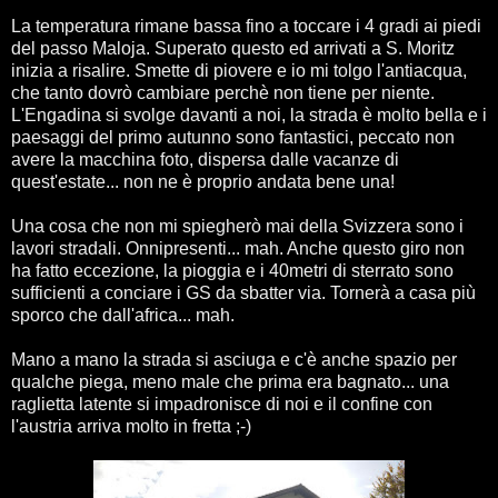
La temperatura rimane bassa fino a toccare i 4 gradi ai piedi
del passo Maloja. Superato questo ed arrivati a S. Moritz
inizia a risalire. Smette di piovere e io mi tolgo l'antiacqua,
che tanto dovrò cambiare perchè non tiene per niente.
L'Engadina si svolge davanti a noi, la strada è molto bella e i
paesaggi del primo autunno sono fantastici, peccato non
avere la macchina foto, dispersa dalle vacanze di
quest'estate... non ne è proprio andata bene una!
Una cosa che non mi spiegherò mai della Svizzera sono i
lavori stradali. Onnipresenti... mah. Anche questo giro non
ha fatto eccezione, la pioggia e i 40metri di sterrato sono
sufficienti a conciare i GS da sbatter via. Tornerà a casa più
sporco che dall'africa... mah.
Mano a mano la strada si asciuga e c'è anche spazio per
qualche piega, meno male che prima era bagnato... una
raglietta latente si impadronisce di noi e il confine con
l'austria arriva molto in fretta ;-)