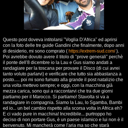
Questo post doveva intitolarsi "Voglia D'Africa" ed aprirsi
con la foto delle tre guide Gandini che finalmente, dopo anni
di desiderio, mi sono comprato (
https://extrem-sud.com/
).
Poi avrebbe dovuto avere il titolo di "prove generali" perchè
il ponte dell'8 dicembre io la Lau e Gus siamo andati a
randagiare per la toscana per provare il Disco (di cui avrei
tanto voluto parlarvi) e verificare che tutto sia abbastanza a
posto..... poi mi sono fumato alla grande il post natalizio che
una volta mettevo sempre; e oggi, con la macchina già
mezza carica, sono qui a raccontarvi che tra due giorni
partiamo per il Marocco. Si partiamo! Stavolta si va a
randagiare in compagnia. Siamo la Lau, lo Sgamba, Bambi
ed io... un bel cambio rispetto alla scorsa volta in Africa eh?
E ci vado pure in macchina! Incredibile... purtroppo ho
deciso di non portare Gus, è un paese islamico e lui non è il
benvenuto. Mi mancherà come l'aria ma so che starà