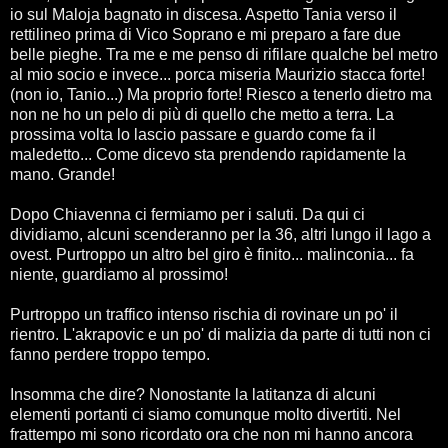
io sul Maloja bagnato in discesa. Aspetto Tania verso il
rettilineo prima di Vico Soprano e mi preparo a fare due
belle pieghe. Tra me e me penso di rifilare qualche bel metro
al mio socio e invece... porca miseria Maurizio stacca forte!
(non io, Tanio...) Ma proprio forte! Riesco a tenerlo dietro ma
non ne ho un pelo di più di quello che metto a terra. La
prossima volta lo lascio passare e guardo come fa il
maledetto... Come dicevo sta prendendo rapidamente la
mano. Grande!
Dopo Chiavenna ci fermiamo per i saluti. Da qui ci
dividiamo, alcuni scenderanno per la 36, altri lungo il lago a
ovest. Purtroppo un altro bel giro è finito... malinconia... fa
niente, guardiamo al prossimo!
Purtroppo un traffico intenso rischia di rovinare un po' il
rientro. L'akrapovic e un po' di malizia da parte di tutti non ci
fanno perdere troppo tempo.
Insomma che dire? Nonostante la latitanza di alcuni
elementi portanti ci siamo comunque molto divertiti. Nel
frattempo mi sono ricordato ora che non mi hanno ancora