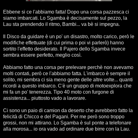
Ebbene si ce l'abbiamo fatta! Dopo una corsa pazzesca ci
siamo imbarcati. Lo Sgamba è decisamente sul pezzo, la
Lau sta prendendo il ritmo, Bambi... va bè si impegna.
Il Disco da guidare è un po' un disastro, molto carico, però le
modifiche effettuate (di cui prima o poi vi parlerò) hanno
sortito l'effetto desiderato. Il Pajero dello Sgamba invece
sembra essere perfetto, meglio così.
Abbiamo fatto una corsa per prelevare perchè non avevamo
molti contati, però ce l'abbiamo fatta. L'imbarco è sempre il
solito, mi sembra ci sia meno gente delle altre volte... quanti
ricordi a questo imbarco. C'è un gruppo di motoexplora che
mi fa un po' tenerezza. Tipo 40 moto con furgone di
assistenza... piuttosto vado a lavorare.
Ci sono un paio di camion da deserto che avrebbero fatto la
felicità di Chicco e del Pagani. Per me però sono troppo
grossi, non mi attirano. Lo Sgamba è sul ponte a telefonare
alla morosa... io ora vado ad ordinare due birre con la Lau.