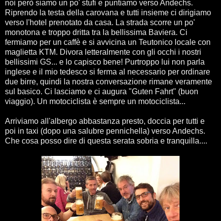
noi però siamo un po' stufi e puntiamo verso Andechs.
Riprendo la testa della carovana e tutti insieme ci dirigiamo
verso l'hotel prenotato da casa. La strada scorre un po'
monotona e troppo dritta tra la bellissima Baviera. Ci
fermiamo per un caffè e si avvicina un Teutonico locale con
maglietta KTM. Divora letteralmente con gli occhi i nostri
bellissimi GS... e lo capisco bene! Purtroppo lui non parla
inglese e il mio tedesco si ferma al necessario per ordinare
due birre, quindi la nostra conversazione rimane veramente
sul basico. Ci lasciamo e ci augura "Guten Fahrt" (buon
viaggio). Un motociclista è sempre un motociclista...
Arriviamo all'albergo abbastanza presto, doccia per tutti e
poi in taxi (dopo una salubre pennichella) verso Andechs.
Che cosa posso dire di questa serata sobria e tranquilla....