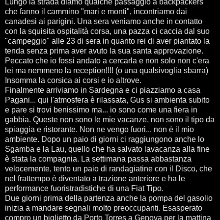
Lungo la strada diamo qualche passaggio a backpackers
che fanno il cammino "mari e monti", incontriamo dai
canadesi ai parigini. Una sera veniamo anche in contatto
con la squisita ospitalità corsa, una pazza ci caccia dal suo
"campeggio" alle 23 di sera in quanto rei di aver piantato la
tenda senza prima aver avuto la sua santa approvazione.
Peccato che io fossi andato a cercarla e non solo non c'era
lei ma nemmeno la reception!!!! (o una qualsivoglia sbarra)
Insomma la corsica ai corsi e io altrove.
Finalmente arriviamo in Sardegna e ci piazziamo a casa
Pagani... qui l'atmosfera è rilassata, Gus si ambienta subito
e pare si trovi benissimo ma... io sono come una fiera in
gabbia. Queste non sono le mie vacanze, non sono il tipo da
spiaggia e ristorante. Non ne vengo fuori... non è il mio
ambiente. Dopo un paio di giorni ci raggiungono anche lo
Sgamba e la Lau, quello che ha salvato lavacanza alla fine
è stata la compagnia. La settimana passa abbastanza
velocemente, tento un paio di randagiatine con il Disco, che
nel frattempo è diventato a trazione anteriore e ha le
performance fuoristradistiche di una Fiat Tipo.
Due giorni prima della partenza anche la pompa del gasolio
inizia a mandare segnali molto preoccupanti. Esasperato
compro un biglietto da Porto Torres a Genova per la mattina