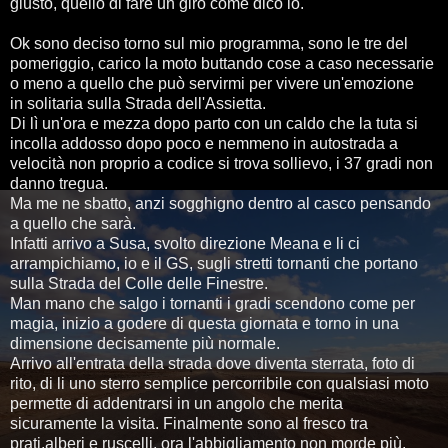
giusto, quello di fare un giro come dico io.
Ok sono deciso torno sul mio programma, sono le tre del
pomeriggio, carico la moto buttando cose a caso necessarie
o meno a quello che può servirmi per vivere un'emozione
in solitaria sulla Strada dell'Assietta.
Di lì un'ora e mezza dopo parto con un caldo che la tuta si
incolla addosso dopo poco e nemmeno in autostrada a
velocità non proprio a codice si trova sollievo, i 37 gradi non
danno tregua.
Ma me ne sbatto, anzi sogghigno dentro al casco pensando
a quello che sarà.
Infatti arrivo a Susa, svolto direzione Meana e li ci
arrampichiamo, io e il GS, sugli stretti tornanti che portano
sulla Strada del Colle delle Finestre.
Man mano che salgo i tornanti i gradi scendono come per
magia, inizio a godere di questa giornata e torno in una
dimensione decisamente più normale.
Arrivo all'entrata della strada dove diventa sterrata, foto di
rito, di li uno sterro semplice percorribile con qualsiasi moto
permette di addentrarsi in un angolo che merita
sicuramente la visita. Finalmente sono al fresco tra
prati,alberi e ruscelli, ora l'abbigliamento non morde più.