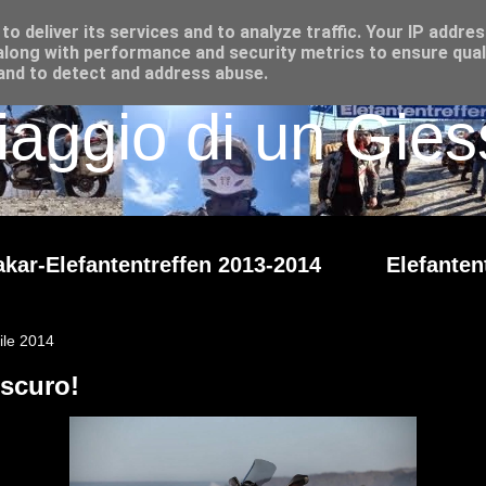
o deliver its services and to analyze traffic. Your IP addre
long with performance and security metrics to ensure qual
 and to detect and address abuse.
iaggio di un Giess
kar-Elefantentreffen 2013-2014
Elefanten
ile 2014
oscuro!