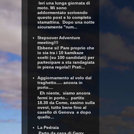
Ieri una lunga giornata di
moto. Mi sono
addormentato scrivendo
questo post e lo completo
stamattina. Dopo una notte
sicuramente "rum...
Stepsover Adventure
meeting!!!
Ebbene si! Pare proprio che
io sia tra i 10 kamikaze
scelti (su 100 candidati) per
partecipare a sta randagiata
in piena regola!! Prati...
Aggiornamento al volo dal
traghetto..... ancora in
porto....
Eh niente, siamo ancora
fermi in porto... partito
18.30 da Como, casino sulla
ovest, tutto bene fino al
casello di Genova e dopo
quello...
La Pedraia
Parto da casa di Gerry