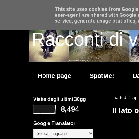
This site uses cookies from Google t
user-agent are shared with Google a
service, generate usage statistics,
Racconti di v
Home page
SpotMe!
Da
martedì 1 apr
Visite degli ultimi 30gg
8,494
Il lato 
Google Translator