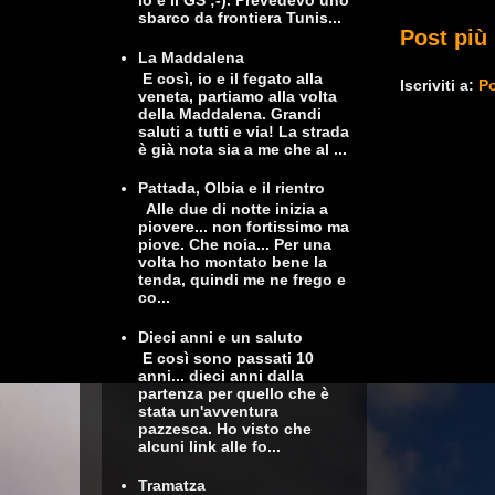
io e il GS ;-). Prevedevo uno
sbarco da frontiera Tunis...
Post più 
La Maddalena
E così, io e il fegato alla
Iscriviti a:
Po
veneta, partiamo alla volta
della Maddalena. Grandi
saluti a tutti e via! La strada
è già nota sia a me che al ...
Pattada, Olbia e il rientro
Alle due di notte inizia a
piovere... non fortissimo ma
piove. Che noia... Per una
volta ho montato bene la
tenda, quindi me ne frego e
co...
Dieci anni e un saluto
E così sono passati 10
anni... dieci anni dalla
partenza per quello che è
stata un'avventura
pazzesca. Ho visto che
alcuni link alle fo...
Tramatza