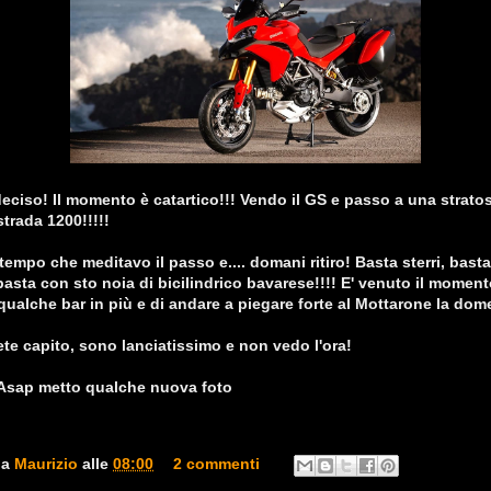
eciso! Il momento è catartico!!! Vendo il GS e passo a una stratos
strada 1200!!!!!
tempo che meditavo il passo e.... domani ritiro! Basta sterri, basta
basta con sto noia di bicilindrico bavarese!!!! E' venuto il moment
qualche bar in più e di andare a piegare forte al Mottarone la dome
e capito, sono lanciatissimo e non vedo l'ora!
 Asap metto qualche nuova foto
da
Maurizio
alle
08:00
2 commenti