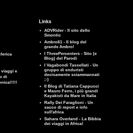
Links
ADVRider - Il sito dello
Smontic
Ambro61 - Il blog del
grande Ambro!
I ThreePercenters - Sito (e
ferica
Blog) del Parodi
I Vagabondi Tassellati - Un
gruppo di enduristi
 viaggi e
decisamente sciammannati
o di
;-)
nica!!!!!
Il Blog di Tatiana Cappucci
e Mauro Ferro, i più grandi
Kayakisti da Mare in Italia
Rally Dei Faraglioni - Un
sacco di report e info
sull'africa
Sahara Overland - La Bibbia
dei viaggi in Africa!