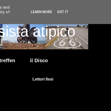
ss and
ity of
LEARN MORE
GOT IT
ista atipico
treffen
il Disco
Lettori fissi