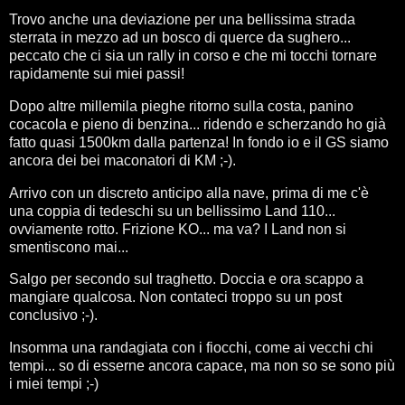
Trovo anche una deviazione per una bellissima strada
sterrata in mezzo ad un bosco di querce da sughero...
peccato che ci sia un rally in corso e che mi tocchi tornare
rapidamente sui miei passi!
Dopo altre millemila pieghe ritorno sulla costa, panino
cocacola e pieno di benzina... ridendo e scherzando ho già
fatto quasi 1500km dalla partenza! In fondo io e il GS siamo
ancora dei bei maconatori di KM ;-).
Arrivo con un discreto anticipo alla nave, prima di me c'è
una coppia di tedeschi su un bellissimo Land 110...
ovviamente rotto. Frizione KO... ma va? I Land non si
smentiscono mai...
Salgo per secondo sul traghetto. Doccia e ora scappo a
mangiare qualcosa. Non contateci troppo su un post
conclusivo ;-).
Insomma una randagiata con i fiocchi, come ai vecchi chi
tempi... so di esserne ancora capace, ma non so se sono più
i miei tempi ;-)