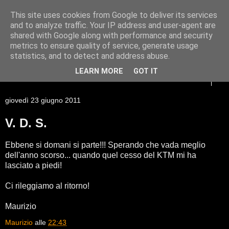
This site uses cookies from Google to deliver its services
Racconti di viaggio di un
and to analyze traffic. Your IP address and user-agent are
shared with Google along with performance and security
Giessista atipico
metrics to ensure quality of service, generate usage
statistics, and to detect and address abuse.
LEARN MORE
GOT IT
▼
giovedì 23 giugno 2011
V. D. S.
Ebbene si domani si parte!!! Sperando che vada meglio
dell'anno scorso... quando quel cesso del KTM mi ha
lasciato a piedi!
Ci rileggiamo al ritorno!
Maurizio
Maurizio
alle
22:43