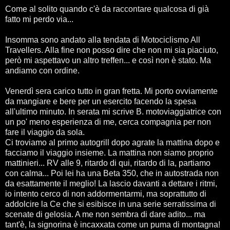
Come al solito quando c'è da raccontare qualcosa di già
fatto mi perdo via...
Insomma sono andato alla tendata di Motociclismo All
Travellers. Alla fine non posso dire che non mi sia piaciuto,
però mi aspettavo un altro treffen... e così non è stato. Ma
andiamo con ordine.
Venerdì sera carico tutto in gran fretta. Mi porto ovviamente
da mangiare e bere per un esercito facendo la spesa
all'ultimo minuto. In serata mi scrive B. motoviaggiatrice con
un po' meno esperienza di me, cerca compagnia per non
fare il viaggio da sola.
Ci troviamo al primo autogrill dopo agrate la mattina dopo e
facciamo il viaggio insieme. La mattina non siamo proprio
mattinieri... RV alle 9, ritardo di qui, ritardo di la, partiamo
con calma... Poi lei ha una Beta 350, che in autostrada non
da esattamente il meglio! La lascio davanti a dettare i ritmi,
io intento cerco di non addormentarmi, ma soprattutto di
addolcire la Ce che si esibisce in una serie serratissima di
scenate di gelosia. A me non sembra di dare adito... ma
tant'è, la signorina è incaxxata come un puma di montagna!