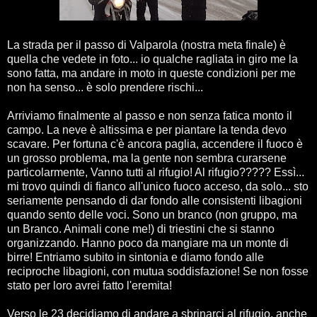
La strada per il passo di Valparola (nostra meta finale) è
quella che vedete in foto... io qualche ragliata in giro me la
sono fatta, ma andare in moto in queste condizioni per me
non ha senso... è solo prendere rischi...
Arriviamo finalmente al passo e non senza fatica monto il
campo. La neve è altissima e per piantare la tenda devo
scavare. Per fortuna c'è ancora paglia, accendere il fuoco è
un grosso problema, ma la gente non sembra curarsene
particolarmente, Vanno tutti al rifugio! Al rifugio????? Essì...
mi trovo quindi di fianco all'unico fuoco acceso, da solo... sto
seriamente pensando di dar fondo alle consistenti libagioni
quando sento delle voci. Sono un branco (non gruppo, ma
un Branco. Animali cone me!) di triestini che si stanno
organizzando. Hanno poco da mangiare ma un monte di
birre! Entriamo subito in sintonia e diamo fondo alle
reciproche libagioni, con mutua soddisfazione! Se non fosse
stato per loro avrei fatto l'eremita!
Verso le 23 decidiamo di andare a sbrinarci al rifugio, anche