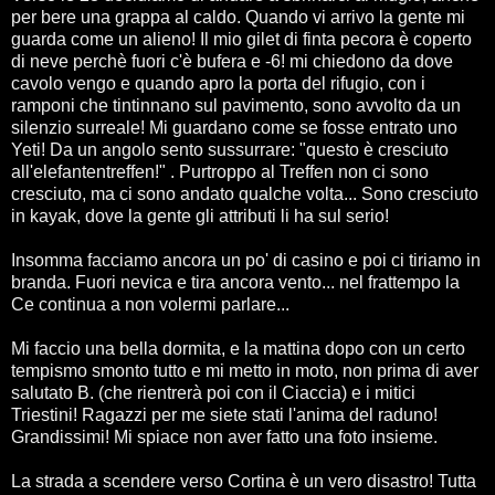
per bere una grappa al caldo. Quando vi arrivo la gente mi
guarda come un alieno! Il mio gilet di finta pecora è coperto
di neve perchè fuori c'è bufera e -6! mi chiedono da dove
cavolo vengo e quando apro la porta del rifugio, con i
ramponi che tintinnano sul pavimento, sono avvolto da un
silenzio surreale! Mi guardano come se fosse entrato uno
Yeti! Da un angolo sento sussurrare: "questo è cresciuto
all'elefantentreffen!" . Purtroppo al Treffen non ci sono
cresciuto, ma ci sono andato qualche volta... Sono cresciuto
in kayak, dove la gente gli attributi li ha sul serio!
Insomma facciamo ancora un po' di casino e poi ci tiriamo in
branda. Fuori nevica e tira ancora vento... nel frattempo la
Ce continua a non volermi parlare...
Mi faccio una bella dormita, e la mattina dopo con un certo
tempismo smonto tutto e mi metto in moto, non prima di aver
salutato B. (che rientrerà poi con il Ciaccia) e i mitici
Triestini! Ragazzi per me siete stati l'anima del raduno!
Grandissimi! Mi spiace non aver fatto una foto insieme.
La strada a scendere verso Cortina è un vero disastro! Tutta