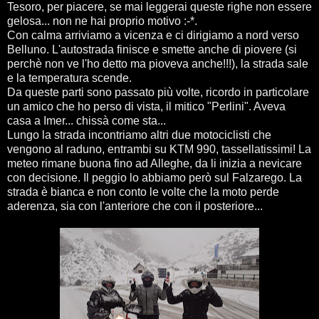
Tesoro, per piacere, se mai leggerai queste righe non essere
gelosa... non ne hai proprio motivo :-*.
Con calma arriviamo a vicenza e ci dirigiamo a nord verso
Belluno. L'autostrada finisce e smette anche di piovere (si
perchè non ve l'ho detto ma pioveva anche!!!), la strada sale
e la temperatura scende.
Da queste parti sono passato più volte, ricordo in particolare
un amico che ho perso di vista, il mitico "Perlini". Aveva
casa a Imer... chissà come sta...
Lungo la strada incontriamo altri due motociclisti che
vengono al raduno, entrambi su KTM 990, tassellatissimi! La
meteo rimane buona fino ad Alleghe, da li inizia a nevicare
con decisione. Il peggio lo abbiamo però sul Falzarego. La
strada è bianca e non conto le volte che la moto perde
aderenza, sia con l'anteriore che con il posteriore...