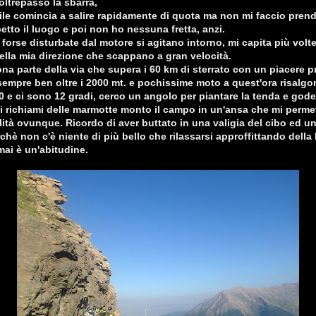
oltrepasso la sbarra,
bile comincia a salire rapidamente di quota ma non mi faccio prend
petto il luogo e poi non ho nessuna fretta, anzi.
forse disturbate dal motore si agitano intorno, mi capita più volte
ella mia direzione che scappano a gran velocità.
na parte della via che supera i 60 km di sterrato con un piacere 
empre ben oltre i 2000 mt. e pochissime moto a quest'ora risalgon
0 e ci sono 12 gradi, cerco un angolo per piantare la tenda e god
a i richiami delle marmotte monto il campo in un'ansa che mi perme
lità ovunque. Ricordo di aver buttato in una valigia del cibo ed un
rchè non c'è niente di più bello che rilassarsi approffittando della
ai è un'abitudine.