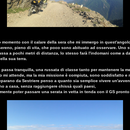
 momento con il calare della sera che mi immergo in quest'angolo
 sereno, pieno di vita, che poco sono abituato ad osservare. Uno
assa a pochi metri di distanza, lo stesso farà l'indomani come a da
lla sua terra.
e passa tranquilla, una russata di classe tanto per mantenere la m
 mi attende, ma la mia missione è compiuta, sono soddisfatto e n
parano da Sestriere penso a quanto sia semplice vivere un'avven
cino a casa, senza raggiungere chissà quali paesi,
ente poter passare una serata in vetta in tenda con il GS pronto l