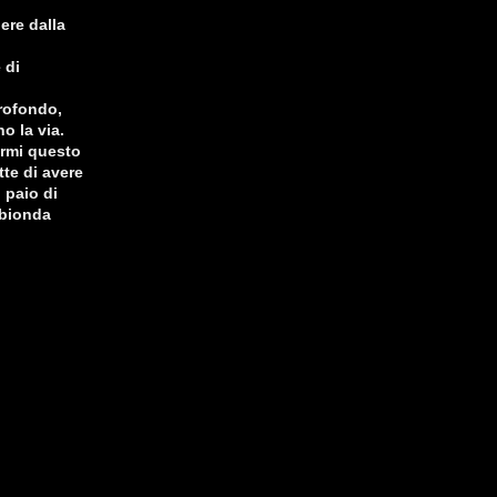
ere dalla
 di
profondo,
o la via.
ermi questo
tte di avere
 paio di
 bionda