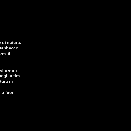
 di natura,
 stanbecco
rmi il
edia e un
egli ultimi
tura in
a fuori.