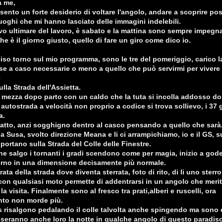
a me,
 sento un forte desiderio di voltare l'angolo, andare a scoprire pos
luoghi che mi hanno lasciato delle immagini indelebili.
o ultimare del lavoro, è sabato e la mattina sono sempre impegn
he è il giorno giusto, quello di fare un giro come dico io.
so torno sul mio programma, sono le tre del pomeriggio, carico 
e a caso necessarie o meno a quello che può servirmi per vivere
e
sulla Strada dell'Assietta.
 e mezza dopo parto con un caldo che la tuta si incolla addosso d
utostrada a velocità non proprio a codice si trova sollievo, i 37 
a.
tto, anzi sogghigno dentro al casco pensando a quello che sarà
o a Susa, svolto direzione Meana e li ci arrampichiamo, io e il GS, su
 portano sulla Strada del Colle delle Finestre.
 salgo i tornanti i gradi scendono come per magia, inizio a gode
orno in una dimensione decisamente più normale.
trata della strada dove diventa sterrata, foto di rito, di li uno ster
 con qualsiasi moto permette di addentrarsi in un angolo che meri
a visita. Finalmente sono al fresco tra prati,alberi e ruscelli, ora
nto non morde più.
s risalgono pedalando il colle talvolta anche spingendo ma sono ca
seranno anche loro la notte in qualche angolo di questo paradiso