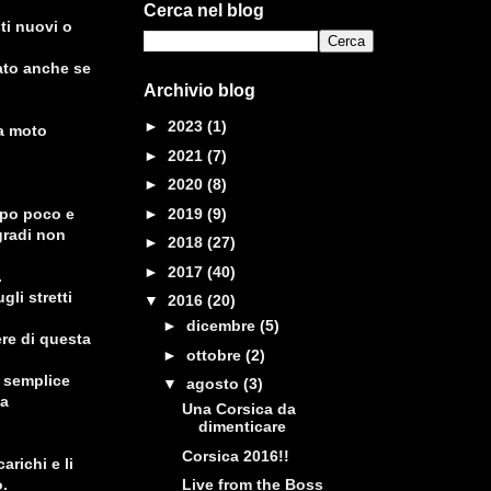
Cerca nel blog
ti nuovi o
ato anche se
Archivio blog
►
2023
(1)
la moto
►
2021
(7)
►
2020
(8)
►
2019
(9)
opo poco e
gradi non
►
2018
(27)
►
2017
(40)
.
gli stretti
▼
2016
(20)
►
dicembre
(5)
re di questa
►
ottobre
(2)
ro semplice
▼
agosto
(3)
ta
Una Corsica da
dimenticare
Corsica 2016!!
richi e li
.
Live from the Boss