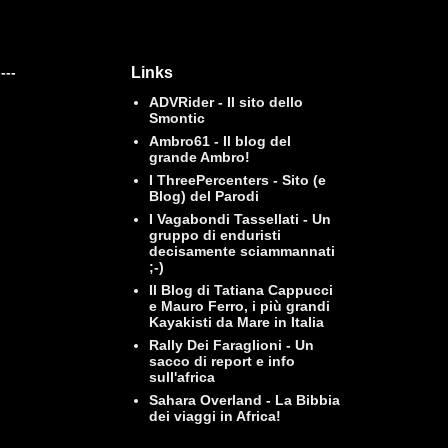
----
Links
ADVRider - Il sito dello
Smontic
Ambro61 - Il blog del
grande Ambro!
I ThreePercenters - Sito (e
Blog) del Parodi
I Vagabondi Tassellati - Un
gruppo di enduristi
decisamente sciammannati
;-)
Il Blog di Tatiana Cappucci
e Mauro Ferro, i più grandi
Kayakisti da Mare in Italia
Rally Dei Faraglioni - Un
sacco di report e info
sull'africa
Sahara Overland - La Bibbia
dei viaggi in Africa!