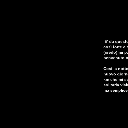
E' da questo
così forte e
(credo) mi p
benvenuto ne
Così la nott
nuovo giorno
km che mi se
solitaria vi
ma semplicem