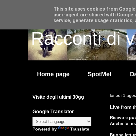
This site uses cookies from Google t
user-agent are shared with Google a
service, generate usage statistics,
Racconti di v
Home page
SpotMe!
Da
lunedì 1 ago
Visite degli ultimi 30gg
Live from 
Google Translator
Ricevo e pub
Anche lui mo
Powered by
Translate
Buona lettura