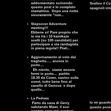
addormentato scrivendo
Svalico il C
questo post e lo completo
spagnoli inte
stamattina. Dopo una notte
sicuramente "rum...
Stepsover Adventure
meeting!!!
Ebbene si! Pare proprio che
io sia tra i 10 kamikaze
scelti (su 100 candidati) per
partecipare a sta randagiata
in piena regola!! Prati...
Aggiornamento al volo dal
traghetto..... ancora in
porto....
Eh niente, siamo ancora
fermi in porto... partito
18.30 da Como, casino sulla
ovest, tutto bene fino al
casello di Genova e dopo
quello...
La Pedraia
Io mi guardo
Parto da casa di Gerry
salutando Mawi, il suo
questo posto
enorme cane mix pastore