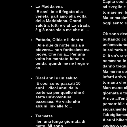
Capita così 
La Maddalena
mi sveglio e
E così, io e il fegato alla
tornare nei 
veneta, partiamo alla volta
Ma prima dev
della Maddalena. Grandi
oggi sento c
saluti a tutti e via! La strada
è già nota sia a me che al ...
Ok sono deci
buttando cos
Pattada, Olbia e il rientro
un'emozion
Alle due di notte inizia a
piovere... non fortissimo ma
in solitaria 
piove. Che noia... Per una
Di lì un'ora
volta ho montato bene la
nemmeno in a
tenda, quindi me ne frego e
danno tregu
co...
Ma me ne sba
Infatti arriv
Dieci anni e un saluto
tornanti che
E così sono passati 10
Man mano che
anni... dieci anni dalla
partenza per quello che è
giornata e t
stata un'avventura
Arrivo all'en
pazzesca. Ho visto che
percorribile
alcuni link alle fo...
sicuramente l
l'abbigliame
Tramatza
Alcuni biker
Ieri una lunga giornata di
capisco, pas
moto. Mi sono