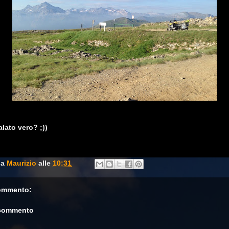
lato vero? ;))
da
Maurizio
alle
10:31
ommento:
 commento