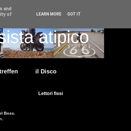
ss and
ity of
LEARN MORE
GOT IT
ista atipico
treffen
il Disco
Lettori fissi
el Boss.
n.