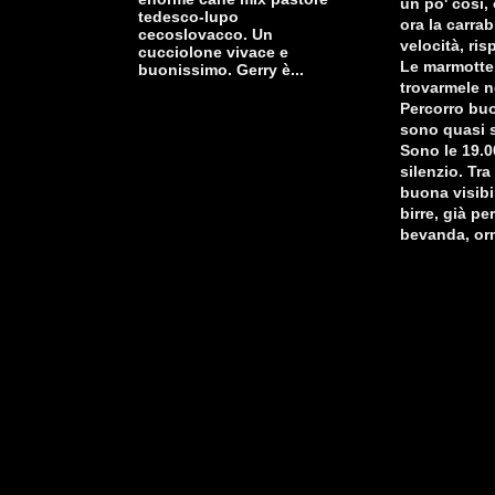
un po' così, 
tedesco-lupo
ora la carra
cecoslovacco. Un
velocità, ris
cucciolone vivace e
Le marmotte 
buonissimo. Gerry è...
trovarmele n
Percorro buo
sono quasi s
Sono le 19.0
silenzio. Tr
buona visibi
birre, già pe
bevanda, orm