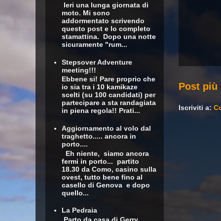
Ieri una lunga giornata di
moto. Mi sono
addormentato scrivendo
questo post e lo completo
stamattina. Dopo una notte
sicuramente "rum...
Stepsover Adventure
meeting!!!
Ebbene si! Pare proprio che
Post più
io sia tra i 10 kamikaze
scelti (su 100 candidati) per
partecipare a sta randagiata
Iscriviti a:
Co
in piena regola!! Prati...
Aggiornamento al volo dal
traghetto..... ancora in
porto....
Eh niente, siamo ancora
fermi in porto... partito
18.30 da Como, casino sulla
ovest, tutto bene fino al
casello di Genova e dopo
quello...
La Pedraia
Parto da casa di Gerry