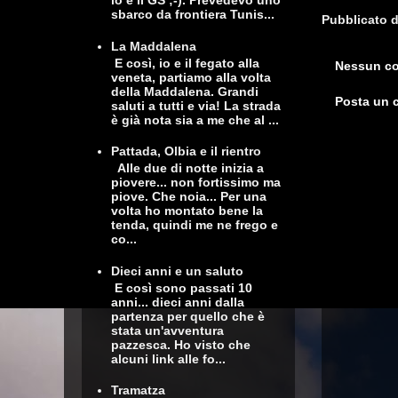
io e il GS ;-). Prevedevo uno
sbarco da frontiera Tunis...
Pubblicato 
La Maddalena
E così, io e il fegato alla
Nessun c
veneta, partiamo alla volta
della Maddalena. Grandi
Posta un
saluti a tutti e via! La strada
è già nota sia a me che al ...
Pattada, Olbia e il rientro
Alle due di notte inizia a
piovere... non fortissimo ma
piove. Che noia... Per una
volta ho montato bene la
tenda, quindi me ne frego e
co...
Dieci anni e un saluto
E così sono passati 10
anni... dieci anni dalla
partenza per quello che è
stata un'avventura
pazzesca. Ho visto che
alcuni link alle fo...
Tramatza