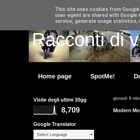
This site uses cookies from Google t
user-agent are shared with Google a
service, generate usage statistics,
Racconti di v
Home page
SpotMe!
Da
giovedì 9 ott
Visite degli ultimi 30gg
8,709
Modern Moto
Google Translator