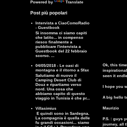
Powered by
Translate
Post più popolari
Intervista a CiaoComoRadio
- Guestbook
Si insomma ci siamo capiti
che latito... in compenso
riesco finalmente a
pubblicare l'intervista a
Guestbook del 22 febbraio
scorso. ...
Ok, this tim
04/05/2018 - Le oasi di
montagna e il ritorno a Sfax
inspirationa
Salutiamo di nuovo il
seen it endl
Camping Desert Club di
Douz e ripartiamo verso
I hope you wi
nord. Una cosa che
abbiamo capito di questo
A big hello t
viaggio in Tunisia è che pr...
Maurizio
Villasimius
E quindi sono in Sardegna.
La compagnia è quella delle
P.S. : guys 
fu grandi occasioni... siamo
journey, all 