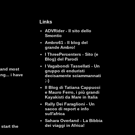
Links
ADVRider - Il sito dello
Smontic
Ambro61 - Il blog del
grande Ambro!
I ThreePercenters - Sito (e
Blog) del Parodi
I Vagabondi Tassellati - Un
g and most
gruppo di enduristi
ng... i have
decisamente sciammannati
;-)
Il Blog di Tatiana Cappucci
e Mauro Ferro, i più grandi
Kayakisti da Mare in Italia
Rally Dei Faraglioni - Un
sacco di report e info
sull'africa
Sahara Overland - La Bibbia
dei viaggi in Africa!
 start the