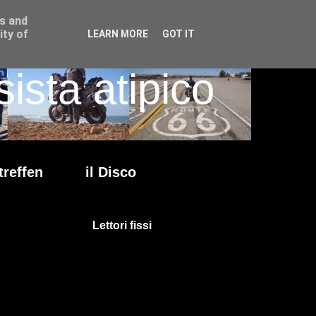
ss and
ity of
LEARN MORE
GOT IT
ista atipico
treffen
il Disco
Lettori fissi