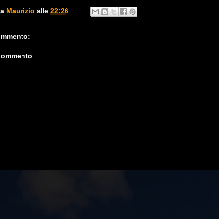
da
Maurizio
alle
22:26
ommento:
 commento