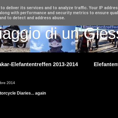
o deliver its services and to analyze traffic. Your IP addre
long with performance and security metrics to ensure qual
 and to detect and address abuse.
iaggio di un Giess
kar-Elefantentreffen 2013-2014
Elefanten
obre 2014
rcycle Diaries... again