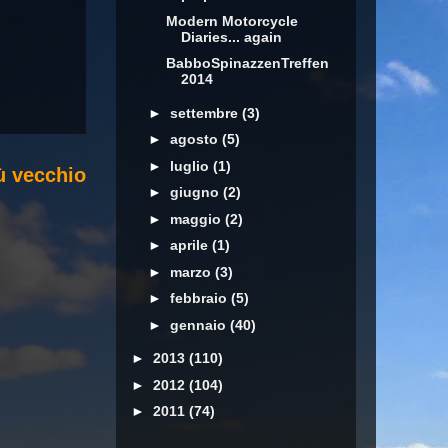
Modern Motorcycle
Diaries... again
BabboSpinazzenTreffen
2014
►
settembre
(3)
►
agosto
(5)
►
luglio
(1)
ù vecchio
►
giugno
(2)
►
maggio
(2)
►
aprile
(1)
►
marzo
(3)
►
febbraio
(5)
►
gennaio
(40)
►
2013
(110)
►
2012
(104)
►
2011
(74)