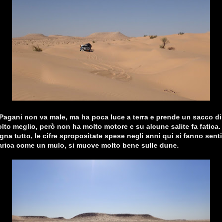
l Pagani non va male, ma ha poca luce a terra e prende un sacco di 
lto meglio, però non ha molto motore e su alcune salite fa fatica. 
gna tutto, le cifre spropositate spese negli anni qui si fanno senti
arica come un mulo, si muove molto bene sulle dune.