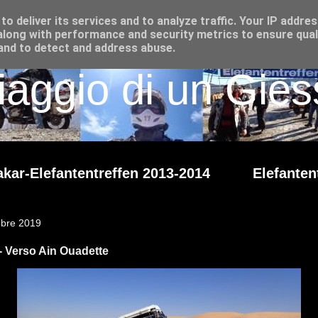
o deliver its services and to analyze traffic. Your IP addre
long with performance and security metrics to ensure qual
 and to detect and address abuse.
iaggio di un Giess
kar-Elefantentreffen 2013-2014
Elefanten
obre 2019
- Verso Ain Ouadette