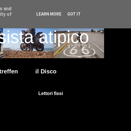
ss and
ity of
LEARN MORE
GOT IT
ista atipico
treffen
il Disco
Lettori fissi