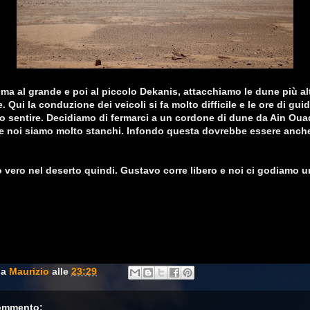
ima al grande e poi al piccolo Dekanis, attacchiamo le dune più al
 Qui la conduzione dei veicoli si fa molto difficile e le ore di gui
o sentire. Decidiamo di fermarci a un cordone di dune da Ain Ouade
 e noi siamo molto stanchi. Infondo questa dovrebbe essere anch
vero nel deserto quindi. Gustavo corre libero e noi ci godiamo un
da
Maurizio
alle
23:29
ommento: