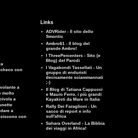
Links
ADVRider - Il sito dello
Smontic
Ambro61 - Il blog del
grande Ambro!
I ThreePercenters - Sito (e
Blog) del Parodi
ta
I Vagabondi Tassellati - Un
richeco con
gruppo di enduristi
decisamente sciammannati
;-)
volante a
Il Blog di Tatiana Cappucci
e molto
e Mauro Ferro, i più grandi
civola a
Kayakisti da Mare in Italia
unette
Rally Dei Faraglioni - Un
idare a
sacco di report e info
sull'africa
uisiscono con
Sahara Overland - La Bibbia
dei viaggi in Africa!