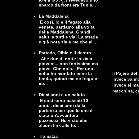
io e il GS ;-). Prevedevo uno
sbarco da frontiera Tunis...
La Maddalena
E così, io e il fegato alla
veneta, partiamo alla volta
della Maddalena. Grandi
saluti a tutti e via! La strada
è già nota sia a me che al ...
Pattada, Olbia e il rientro
Alle due di notte inizia a
piovere... non fortissimo ma
piove. Che noia... Per una
Il Pajero de
volta ho montato bene la
tenda, quindi me ne frego e
invece va mo
co...
invece si ma
macchina, c
Dieci anni e un saluto
E così sono passati 10
anni... dieci anni dalla
partenza per quello che è
stata un'avventura
pazzesca. Ho visto che
alcuni link alle fo...
Tramatza