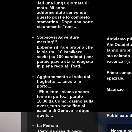
Ieri una lunga giornata di
moto. Mi sono
addormentato scrivendo
questo post e lo completo
stamattina. Dopo una notte
sicuramente "rum...
Stepsover Adventure
Arriviamo pr
meeting!!!
Ain Ouadette.
Ebbene si! Pare proprio che
fanno propri
io sia tra i 10 kamikaze
sta calando
scelti (su 100 candidati) per
vacanza ;-).
partecipare a sta randagiata
in piena regola!! Prati...
Primo campo 
Aggiornamento al volo dal
spaziale.
traghetto..... ancora in
porto....
Maurizio
Eh niente, siamo ancora
fermi in porto... partito
18.30 da Como, casino sulla
ovest, tutto bene fino al
casello di Genova e dopo
quello...
Pubblicato 
La Pedraia
Nessun c
Parto da casa di Gerry