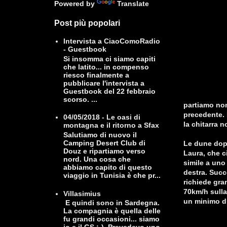
Powered by
Translate
Post più popolari
Intervista a CiaoComoRadio
- Guestbook
Si insomma ci siamo capiti
che latito... in compenso
riesco finalmente a
pubblicare l'intervista a
Guestbook del 22 febbraio
scorso. ...
partiamo non
precedente. 
04/05/2018 - Le oasi di
la chitarra n
montagna e il ritorno a Sfax
Salutiamo di nuovo il
Camping Desert Club di
Le dune dopo
Douz e ripartiamo verso
Laura, che c
nord. Una cosa che
simile a uno
abbiamo capito di questo
destra. Succ
viaggio in Tunisia è che pr...
richiede gra
70km/h sulla
Villasimius
un minimo di 
E quindi sono in Sardegna.
La compagnia è quella delle
fu grandi occasioni... siamo