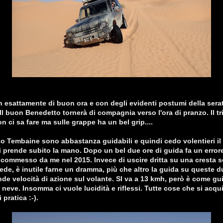
 esattamente di buon ora e con degli evidenti postumi della sera
Il buon Benedetto tornerà di compagnia verso l'ora di pranzo. Il t
on ci sa fare ma sulle grappe ha un bel grip....
 Tembaine sono abbastanza guidabili e quindi cedo volentieri il 
i prende subito la mano. Dopo un bel due ore di guida fa un error
 commesso da me nel 2015. Invece di uscire dritta su una cresta s
ede, è inutile farne un dramma, più che altro la guida su queste d
nde velocità di azione sul volante. SI va a 13 kmh, però è come gu
 neve. Insomma ci vuole lucidità e riflessi. Tutte cose che si acq
pratica :-).