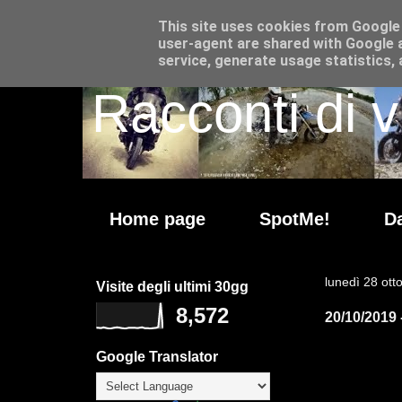
This site uses cookies from Google t
user-agent are shared with Google a
service, generate usage statistics,
Racconti di v
Home page
SpotMe!
Da
lunedì 28 ott
Visite degli ultimi 30gg
8,572
20/10/2019 
Google Translator