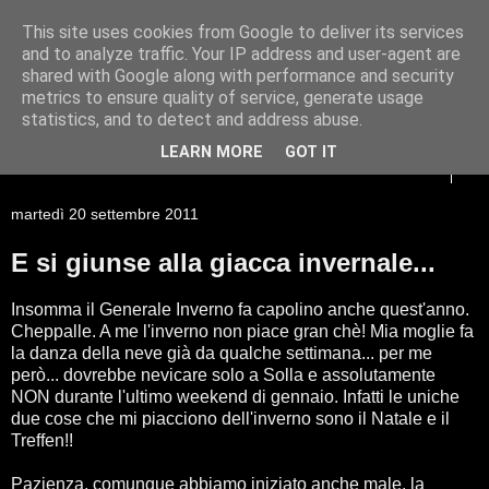
This site uses cookies from Google to deliver its services
Racconti di viaggio di un
and to analyze traffic. Your IP address and user-agent are
shared with Google along with performance and security
Giessista atipico
metrics to ensure quality of service, generate usage
statistics, and to detect and address abuse.
LEARN MORE
GOT IT
▼
martedì 20 settembre 2011
E si giunse alla giacca invernale...
Insomma il Generale Inverno fa capolino anche quest'anno.
Cheppalle. A me l'inverno non piace gran chè! Mia moglie fa
la danza della neve già da qualche settimana... per me
però... dovrebbe nevicare solo a Solla e assolutamente
NON durante l'ultimo weekend di gennaio. Infatti le uniche
due cose che mi piacciono dell'inverno sono il Natale e il
Treffen!!
Pazienza, comunque abbiamo iniziato anche male, la