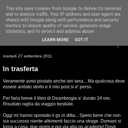
This site uses cookies from Google to deliver its services
Racconti di viaggio di un
and to analyze traffic. Your IP address and user-agent are
shared with Google along with performance and security
Giessista atipico
metrics to ensure quality of service, generate usage
statistics, and to detect and address abuse.
LEARN MORE
GOT IT
▼
martedì 27 settembre 2011
In trasferta
Veramente avrei postato anche ieri sera... Ma qualcosa deve
essere andato storto e il mio post si e' perso.
Per farla breve il libro di Deambrogio e' durato 24 ore.
Risultato raglia da viaggio bestiale.
Oggi mi hanno spostato il gs in ditta... Spero bene che non
sia successo niente altrimenti faccio una strage. Domani si
torna a casa, due giorni e poi via alla gs academy! Dove