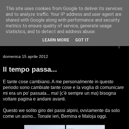
This site uses cookies from Google to deliver its services
Racconti di viaggio di un
and to analyze traffic. Your IP address and user-agent are
shared with Google along with performance and security
Giessista atipico
metrics to ensure quality of service, generate usage
statistics, and to detect and address abuse.
LEARN MORE
GOT IT
▼
domenica 15 aprile 2012
Il tempo passa...
E tante cose cambiano. A me personalmente in questo
periodo sono cambiate tante cose e la voglia di comunicare
mi era un po' passata... ma! (c'è sempre un ma) bisogna
voltare pagina e andare avanti.
Questo we solito giro dei passi alpini, ovviamente da solo
come un asino... Tonale ieri, Bernina e Maloja oggi.