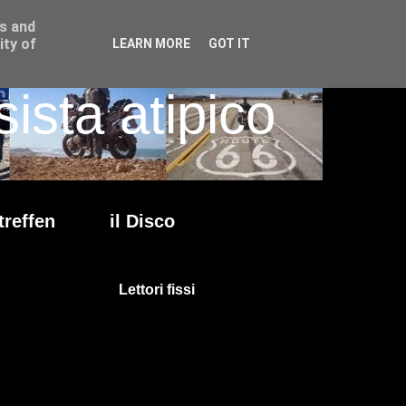
ss and
ity of
LEARN MORE
GOT IT
ista atipico
treffen
il Disco
Lettori fissi