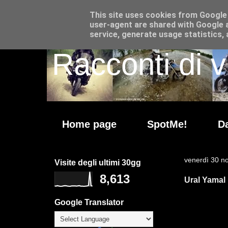
This site uses cookies from Google t
user-agent are shared with Google a
service, generate usage statistics,
Racconti di v
Home page
SpotMe!
Da
venerdì 30 n
Visite degli ultimi 30gg
8,613
Ural Yamal
Google Translator