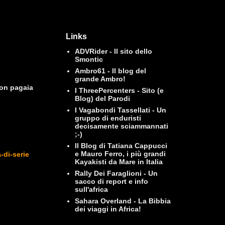
Links
ADVRider - Il sito dello
Smontic
Ambro61 - Il blog del
grande Ambro!
Con pagaia
I ThreePercenters - Sito (e
Blog) del Parodi
I Vagabondi Tassellati - Un
gruppo di enduristi
decisamente sciammannati
;-)
Il Blog di Tatiana Cappucci
e Mauro Ferro, i più grandi
-di-serie
Kayakisti da Mare in Italia
Rally Dei Faraglioni - Un
sacco di report e info
sull'africa
Sahara Overland - La Bibbia
dei viaggi in Africa!