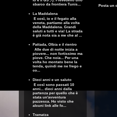
io e il GS ;-). Prevedevo uno
sbarco da frontiera Tunis...
Posta un
La Maddalena
E così, io e il fegato alla
veneta, partiamo alla volta
della Maddalena. Grandi
saluti a tutti e via! La strada
è già nota sia a me che al ...
Pattada, Olbia e il rientro
Alle due di notte inizia a
piovere... non fortissimo ma
piove. Che noia... Per una
volta ho montato bene la
tenda, quindi me ne frego e
co...
Dieci anni e un saluto
E così sono passati 10
anni... dieci anni dalla
partenza per quello che è
stata un'avventura
pazzesca. Ho visto che
alcuni link alle fo...
Tramatza