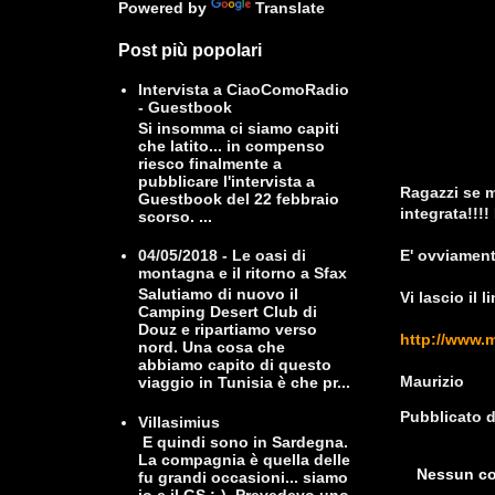
Powered by
Translate
Post più popolari
Intervista a CiaoComoRadio
- Guestbook
Si insomma ci siamo capiti
che latito... in compenso
riesco finalmente a
pubblicare l'intervista a
Ragazzi se m
Guestbook del 22 febbraio
integrata!!!!
scorso. ...
E' ovviamente
04/05/2018 - Le oasi di
montagna e il ritorno a Sfax
Salutiamo di nuovo il
Vi lascio il 
Camping Desert Club di
Douz e ripartiamo verso
http://www.m
nord. Una cosa che
abbiamo capito di questo
Maurizio
viaggio in Tunisia è che pr...
Pubblicato 
Villasimius
E quindi sono in Sardegna.
La compagnia è quella delle
Nessun c
fu grandi occasioni... siamo