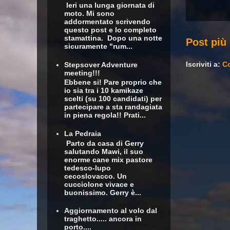
Ieri una lunga giornata di
moto. Mi sono
addormentato scrivendo
questo post e lo completo
stamattina. Dopo una notte
Post più
sicuramente "rum...
Iscriviti a:
Co
Stepsover Adventure
meeting!!!
Ebbene si! Pare proprio che
io sia tra i 10 kamikaze
scelti (su 100 candidati) per
partecipare a sta randagiata
in piena regola!! Prati...
La Pedraia
Parto da casa di Gerry
salutando Mawi, il suo
enorme cane mix pastore
tedesco-lupo
cecoslovacco. Un
cucciolone vivace e
buonissimo. Gerry è...
Aggiornamento al volo dal
traghetto..... ancora in
porto....