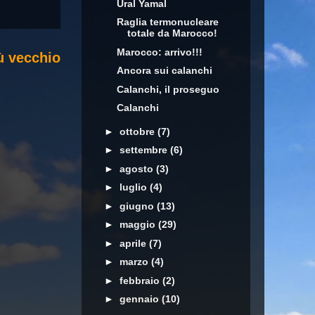
Ural Yamal
Raglia termonucleare
totale da Marocco!
Marocco: arrivo!!!
ù vecchio
Ancora sui calanchi
Calanchi, il proseguo
Calanchi
►
ottobre
(7)
►
settembre
(6)
►
agosto
(3)
►
luglio
(4)
►
giugno
(13)
►
maggio
(29)
►
aprile
(7)
►
marzo
(4)
►
febbraio
(2)
►
gennaio
(10)