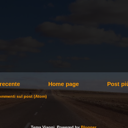
 recente
Home page
Post pi
mmenti sul post (Atom)
Tema Viaggi. Powered by
Blogger
.