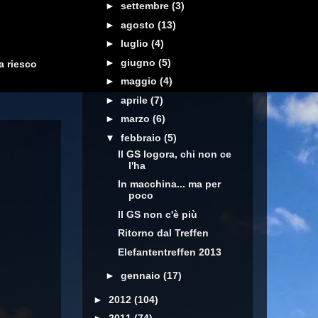
►
settembre
(3)
►
agosto
(13)
►
luglio
(4)
►
giugno
(5)
a riesco
►
maggio
(4)
►
aprile
(7)
►
marzo
(6)
▼
febbraio
(5)
Il GS logora, chi non ce
l'ha
In macchina... ma per
poco
Il GS non c'è più
Ritorno dal Treffen
Elefantentreffen 2013
►
gennaio
(17)
►
2012
(104)