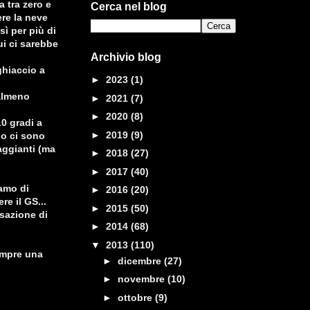
a tra zero e
Cerca nel blog
re la neve
sì per più di
ui ci sarebbe
Archivio blog
ghiaccio a
►
2023
(1)
 almeno
►
2021
(7)
►
2020
(8)
0 gradi a
►
2019
(9)
lo ci sono
raggianti (ma
►
2018
(27)
►
2017
(40)
iamo di
►
2016
(20)
e il GS...
►
2015
(50)
nsazione di
►
2014
(68)
▼
2013
(110)
empre una
►
dicembre
(27)
►
novembre
(10)
►
ottobre
(9)