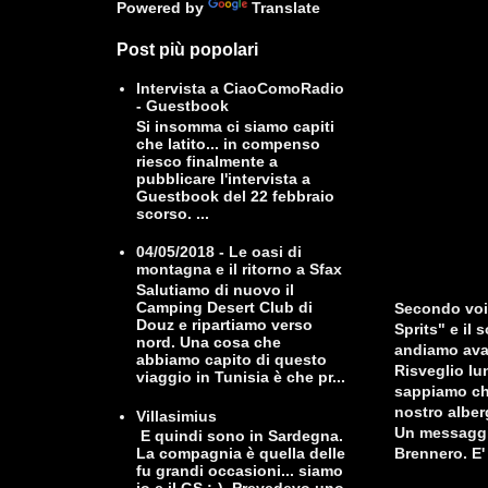
Powered by
Translate
Post più popolari
Intervista a CiaoComoRadio
- Guestbook
Si insomma ci siamo capiti
che latito... in compenso
riesco finalmente a
pubblicare l'intervista a
Guestbook del 22 febbraio
scorso. ...
04/05/2018 - Le oasi di
montagna e il ritorno a Sfax
Salutiamo di nuovo il
Camping Desert Club di
Secondo voi
Douz e ripartiamo verso
Sprits" e il 
nord. Una cosa che
andiamo ava
abbiamo capito di questo
Risveglio lu
viaggio in Tunisia è che pr...
sappiamo che
nostro alber
Villasimius
Un messaggio
E quindi sono in Sardegna.
Brennero. E'
La compagnia è quella delle
fu grandi occasioni... siamo