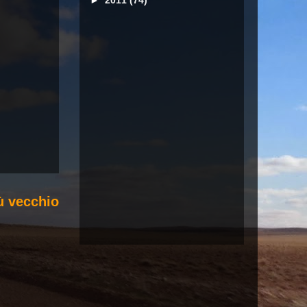
►
2011
(74)
ù vecchio