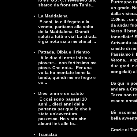
io e il GS ;-). Prevedevo uno
Purtroppo tu
sbarco da frontiera Tunis...
un grado. Ne
dalla visiera
La Maddalena
150km... un 
E così, io e il fegato alla
da andar fuor
veneta, partiamo alla volta
Verso il bren
della Maddalena. Grandi
saluti a tutti e via! La strada
tonnellate! S
è già nota sia a me che al ...
Arrivando su
smette di ne
Pattada, Olbia e il rientro
Passiamo il 
Alle due di notte inizia a
Verona... ap
piovere... non fortissimo ma
due gradi e a
piove. Che noia... Per una
congelati) al
volta ho montato bene la
tenda, quindi me ne frego e
co...
Da qui in po
andare a Cro
Dieci anni e un saluto
Tazza non te
E così sono passati 10
essere ormai 
anni... dieci anni dalla
partenza per quello che è
Bè insomma,
stata un'avventura
bella avventu
pazzesca. Ho visto che
alcuni link alle fo...
Grazie al Ta
Tramatza