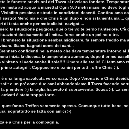
tte le funeste previsioni del Tazza si rivelano fondate. Temperatur
ve mista ad acqua a manetta! Ogni 500 metri massimo devo toglie
. Visibilità pessima e strade in condizioni decenti. Continuiamo co
disastro! Meno male che Chris è un duro e non si lamenta mai... q
i di testa anche per motoclicisti navigati...
nero la situazione peggiora, due o tre volte perdo l'anteriore. C'è 
ituazioni decisamente al limite... forse anche un pelino oltre.
l brennero la situazione sembra migliorare, fa sempre freddo ma
vicare. Siamo bagnati come dei cani...
Brennero confidenti nella meteo che dava temperature intorno ai 1
pena inizia la discesa la temperatura aumenta, dopo il primo casel
 vipiteno si vede anche il sole!!!! Umore alle stelle! Ci fermiamo 
 primo autogrill. Cappuccino e panini per tutti, offre Chris ;-).
i è una lunga cavalcata verso casa. Dopo Verona io e Chris decid
ssfit e un po' come due cani abbandoniamo il Tazza facendo correr
 la prendere ;-) la raglia ha avuto il sopravvento. Scusa ;-). La se
arrivati è stata troppo forte...
 quest'anno Treffen veramente spesso. Comunque tutto bene, s
ra, soprattutto se fatta con amici ;-)
zza e a Chris per la compagnia.