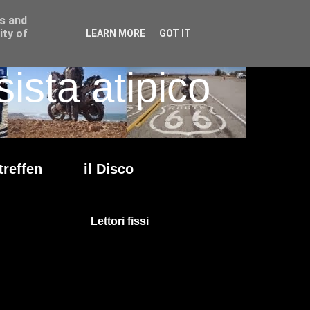
ss and
ity of
LEARN MORE
GOT IT
ista atipico
treffen
il Disco
Lettori fissi