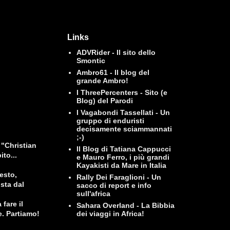
Links
ADVRider - Il sito dello
Smontic
Ambro61 - Il blog del
grande Ambro!
I ThreePercenters - Sito (e
Blog) del Parodi
I Vagabondi Tassellati - Un
gruppo di enduristi
decisamente sciammannati
;-)
"Christian
Il Blog di Tatiana Cappucci
ito...
e Mauro Ferro, i più grandi
Kayakisti da Mare in Italia
esto,
Rally Dei Faraglioni - Un
sta dal
sacco di report e info
sull'africa
fare il
Sahara Overland - La Bibbia
dei viaggi in Africa!
e. Partiamo!