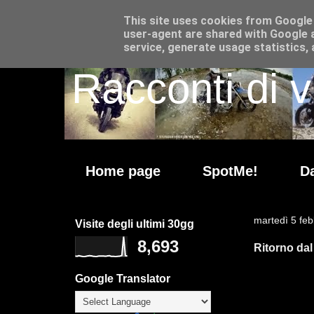
This site uses cookies from Google t
user-agent are shared with Google a
service, generate usage statistics,
Racconti di v
Home page
SpotMe!
Da
martedì 5 fe
Visite degli ultimi 30gg
8,693
Ritorno dal
Google Translator