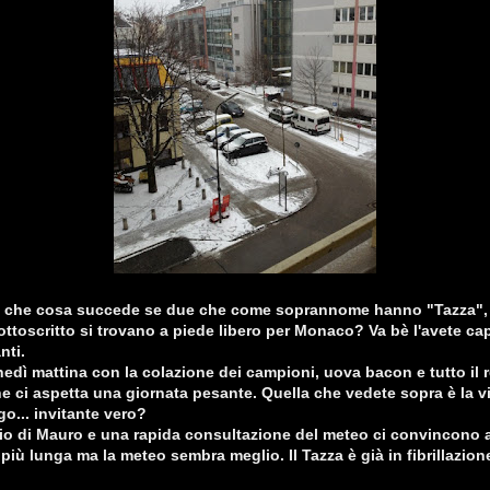
 che cosa succede se due che come soprannome hanno "Tazza", 
sottoscritto si trovano a piede libero per Monaco? Va bè l'avete cap
nti.
nedì mattina con la colazione dei campioni, uova bacon e tutto il r
 ci aspetta una giornata pesante. Quella che vedete sopra è la vi
go... invitante vero?
 di Mauro e una rapida consultazione del meteo ci convincono a 
 più lunga ma la meteo sembra meglio. Il Tazza è già in fibrillazion