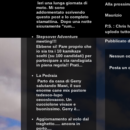
Ieri una lunga giornata di
Alla prossim
moto. Mi sono
addormentato scrivendo
Maurizio
questo post e lo completo
stamattina. Dopo una notte
sicuramente "rum...
P.S. : Chris
uplodo tutto
Stepsover Adventure
Pubblicato 
meeting!!!
Ebbene si! Pare proprio che
io sia tra i 10 kamikaze
scelti (su 100 candidati) per
Nessun c
partecipare a sta randagiata
in piena regola!! Prati...
Posta un
La Pedraia
Parto da casa di Gerry
salutando Mawi, il suo
enorme cane mix pastore
tedesco-lupo
cecoslovacco. Un
cucciolone vivace e
buonissimo. Gerry è...
Aggiornamento al volo dal
traghetto..... ancora in
porto....