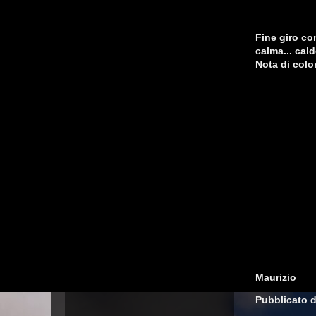
Fine giro con
calma... cald
Nota di color
Maurizio
Pubblicato 