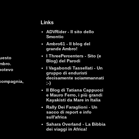
Links
ADVRider - Il sito dello
Smontic
Ambro61 - Il blog del
grande Ambro!
I ThreePercenters - Sito (e
questo
Blog) del Parodi
Ambro.
I Vagabondi Tassellati - Un
 potevo
gruppo di enduristi
decisamente sciammannati
 compagnia,
;-)
Il Blog di Tatiana Cappucci
e Mauro Ferro, i più grandi
Kayakisti da Mare in Italia
Rally Dei Faraglioni - Un
sacco di report e info
sull'africa
Sahara Overland - La Bibbia
dei viaggi in Africa!