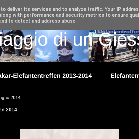
o deliver its services and to analyze traffic. Your IP addre
long with performance and security metrics to ensure qual
 and to detect and address abuse.
iaggio di un Giess
kar-Elefantentreffen 2013-2014
Elefanten
iugno 2014
en 2014