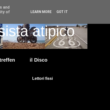
ss and
ity of
LEARN MORE
GOT IT
ista atipico
treffen
il Disco
Lettori fissi