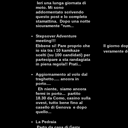
Ieri una lunga giornata di
moto. Mi sono
addormentato scrivendo
questo post e lo completo
stamattina. Dopo una notte
sicuramente "rum...
Stepsover Adventure
meeting!!!
Il giorno do
Ebbene si! Pare proprio che
io sia tra i 10 kamikaze
veramente deg
scelti (su 100 candidati) per
partecipare a sta randagiata
in piena regola!! Prati...
Aggiornamento al volo dal
traghetto..... ancora in
porto....
Eh niente, siamo ancora
fermi in porto... partito
18.30 da Como, casino sulla
ovest, tutto bene fino al
casello di Genova e dopo
quello...
La Pedraia
Parto da casa di Gerry