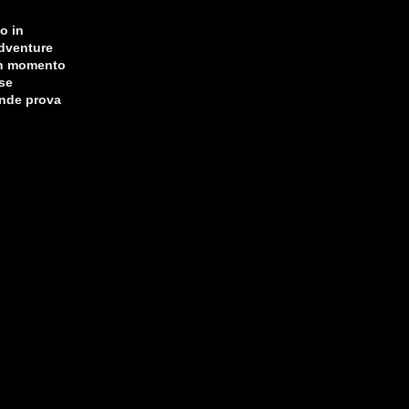
o in
Adventure
un momento
sse
ande prova