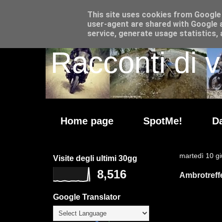
This site uses cookies from Google t
user-agent are shared with Google a
service, generate usage statistics,
Racconti di v
Home page
SpotMe!
Da
martedì 10 g
Visite degli ultimi 30gg
8,516
Ambrotreff
Google Translator