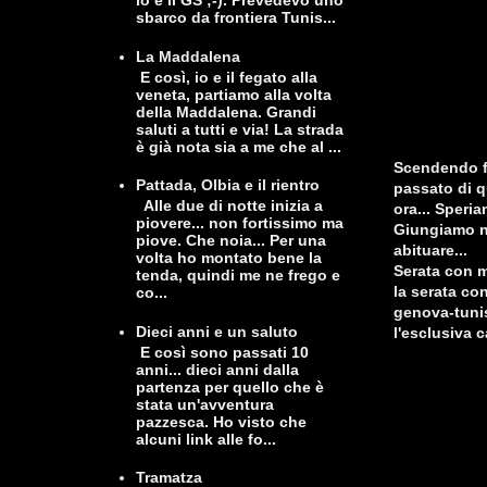
io e il GS ;-). Prevedevo uno
sbarco da frontiera Tunis...
La Maddalena
E così, io e il fegato alla
veneta, partiamo alla volta
della Maddalena. Grandi
saluti a tutti e via! La strada
è già nota sia a me che al ...
Scendendo fa
Pattada, Olbia e il rientro
passato di q
Alle due di notte inizia a
ora... Speri
piovere... non fortissimo ma
Giungiamo ne
piove. Che noia... Per una
abituare...
volta ho montato bene la
Serata con m
tenda, quindi me ne frego e
la serata co
co...
genova-tunis
Dieci anni e un saluto
l'esclusiva c
E così sono passati 10
anni... dieci anni dalla
partenza per quello che è
stata un'avventura
pazzesca. Ho visto che
alcuni link alle fo...
Tramatza