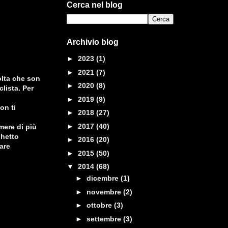
Cerca nel blog
Archivio blog
►
2023
(1)
►
2021
(7)
olta che son
►
2020
(8)
lista. Per
►
2019
(9)
on ti
►
2018
(27)
►
2017
(40)
mere di più
ghetto
►
2016
(20)
are
►
2015
(50)
▼
2014
(68)
►
dicembre
(1)
►
novembre
(2)
►
ottobre
(3)
►
settembre
(3)