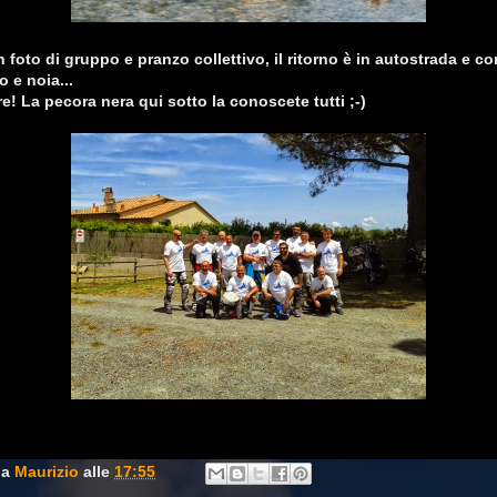
 foto di gruppo e pranzo collettivo, il ritorno è in autostrada e c
o e noia...
e! La pecora nera qui sotto la conoscete tutti ;-)
da
Maurizio
alle
17:55