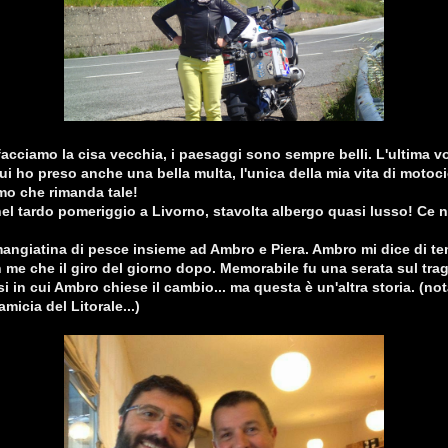
cciamo la cisa vecchia, i paesaggi sono sempre belli. L'ultima v
ui ho preso anche una bella multa, l'unica della mia vita di motocic
amo che rimanda tale!
l tardo pomeriggio a Livorno, stavolta albergo quasi lusso! Ce n
angiatina di pesce insieme ad Ambro e Piera. Ambro mi dice di te
n me che il giro del giorno dopo. Memorabile fu una serata sul tra
i in cui Ambro chiese il cambio... ma questa è un'altra storia. (not
amicia del Litorale...)