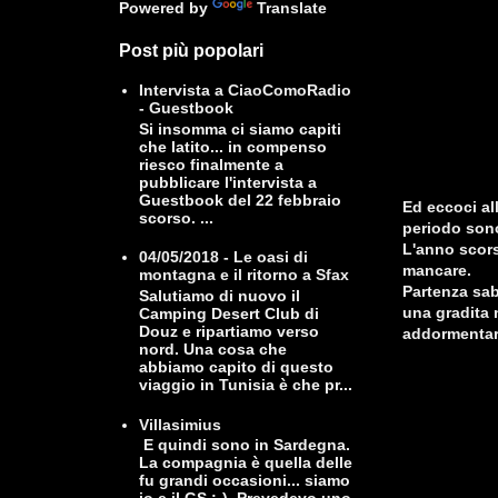
Powered by
Translate
Post più popolari
Intervista a CiaoComoRadio
- Guestbook
Si insomma ci siamo capiti
che latito... in compenso
riesco finalmente a
pubblicare l'intervista a
Guestbook del 22 febbraio
Ed eccoci al
scorso. ...
periodo sono
L'anno scors
04/05/2018 - Le oasi di
mancare.
montagna e il ritorno a Sfax
Partenza sa
Salutiamo di nuovo il
una gradita n
Camping Desert Club di
Douz e ripartiamo verso
addormentarsi
nord. Una cosa che
abbiamo capito di questo
viaggio in Tunisia è che pr...
Villasimius
E quindi sono in Sardegna.
La compagnia è quella delle
fu grandi occasioni... siamo