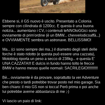
Ebbene si, il GS nuovo è uscito. Presentato a Colonia
sempre con cilindrata di 1200cc. E questa è una buona
notizia... aumentano i CV, i contenuti teNNOloGGici sono
ovviamente di prim'ordine (è un BMW... chevvelodicoaffà...)
e OVVIAMENTE sembra un astronave. BELLISSIMO!
Ma... (ci sono sempre dei ma..) il diametro degli steli delle
forche è stato ridotto (e questa può essere una cazzata),
Motoblog riporta un peso a secco di 238kg... e questa E'
UNA CAZZATA!!! E dulcis in fundo hanno tolto le frecce
BMW e hanno messo quelle normali: SACRILEGIO!!!!!!!!!!!
Bè... ovviamente è da provare, soprattutto la ver Adventure
che presto o tardi potrebbe trovar posto nel mio garage. Sia
ben chiaro: il mio GS non si tocca! Però prima o poi anche
lui potrebbe averne abbastanza di me ;-)
Vi lascio un paio di link: