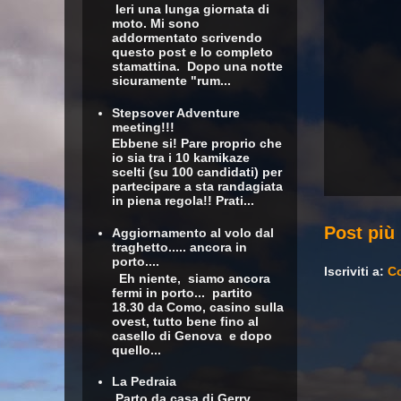
Ieri una lunga giornata di
moto. Mi sono
addormentato scrivendo
questo post e lo completo
stamattina. Dopo una notte
sicuramente "rum...
Stepsover Adventure
meeting!!!
Ebbene si! Pare proprio che
io sia tra i 10 kamikaze
scelti (su 100 candidati) per
partecipare a sta randagiata
in piena regola!! Prati...
Post più
Aggiornamento al volo dal
traghetto..... ancora in
porto....
Iscriviti a:
Co
Eh niente, siamo ancora
fermi in porto... partito
18.30 da Como, casino sulla
ovest, tutto bene fino al
casello di Genova e dopo
quello...
La Pedraia
Parto da casa di Gerry