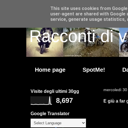
This site uses cookies from Google t
user-agent are shared with Google a
service, generate usage statistics,
Racconti di v
Home page
SpotMe!
Da
mercoledì 30
Visite degli ultimi 30gg
8,697
E giù a far 
Google Translator