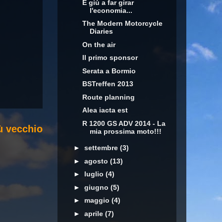
E giù a far girar
l'economia...
The Modern Motorcycle
Diaries
On the air
Il primo sponsor
Serata a Bormio
BSTreffen 2013
Route planning
Alea iacta est
R 1200 GS ADV 2014 - La
ù vecchio
mia prossima moto!!!
►
settembre
(3)
►
agosto
(13)
►
luglio
(4)
►
giugno
(5)
►
maggio
(4)
►
aprile
(7)