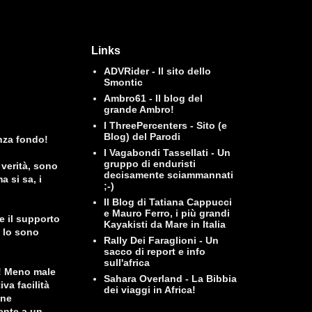
Links
ADVRider - Il sito dello
Smontic
Ambro61 - Il blog del
grande Ambro!
I ThreePercenters - Sito (e
Blog) del Parodi
nza fondo!
I Vagabondi Tassellati - Un
gruppo di enduristi
verità, sono
decisamente sciammannati
a si sa, i
;-)
Il Blog di Tatiana Cappucci
e Mauro Ferro, i più grandi
e il supporto
Kayakisti da Mare in Italia
e lo sono
Rally Dei Faraglioni - Un
sacco di report e info
sull'africa
!! Meno male
Sahara Overland - La Bibbia
va facilità
dei viaggi in Africa!
one
mente a un