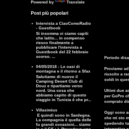
Powered by
Translate
Post più popolari
Intervista a CiaoComoRadio
- Guestbook
Si insomma ci siamo capiti
che latito... in compenso
riesco finalmente a
pubblicare l'intervista a
Guestbook del 22 febbraio
scorso. ...
Periodo disa
04/05/2018 - Le oasi di
Proviamo ad 
montagna e il ritorno a Sfax
riuscito a ra
Salutiamo di nuovo il
soldi in que
Camping Desert Club di
Douz e ripartiamo verso
nord. Una cosa che
Ultimi due a
abbiamo capito di questo
per GoPro ch
viaggio in Tunisia è che pr...
comprato dire
Villasimius
Oggi sono an
E quindi sono in Sardegna.
che mi sto m
La compagnia è quella delle
spedendo tut
fu grandi occasioni... siamo
integrativa e