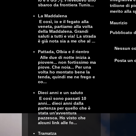
io e il GS ;-). Prevedevo uno
sbarco da frontiera Tunis...
trilione di 
merito alla s
La Maddalena
E così, io e il fegato alla
Maurizio
veneta, partiamo alla volta
della Maddalena. Grandi
Pubblicato 
saluti a tutti e via! La strada
è già nota sia a me che al ...
Nessun c
Pattada, Olbia e il rientro
Alle due di notte inizia a
Posta un
piovere... non fortissimo ma
piove. Che noia... Per una
volta ho montato bene la
tenda, quindi me ne frego e
co...
Dieci anni e un saluto
E così sono passati 10
anni... dieci anni dalla
partenza per quello che è
stata un'avventura
pazzesca. Ho visto che
alcuni link alle fo...
Tramatza