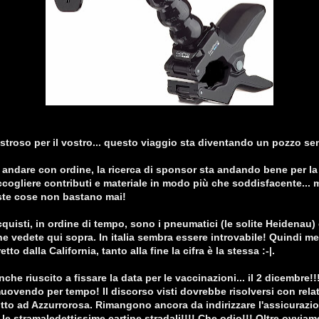
stroso per il vostro... questo viaggio sta diventando un pozzo se
andare con ordine, la ricerca di sponsor sta andando bene per la 
ccogliere contributi e materiale in modo più che soddisfacente... m
ste cose non bastano mai!
cquisti, in ordine di tempo, sono i pneumatici (le solite Heidenau) 
e vedete qui sopra. In italia sembra essere introvabile! Quindi m
tto dalla California, tanto alla fine la cifra è la stessa :-|.
che riuscito a fissare la data per le vaccinazioni... il 2 dicembre!
uovendo per tempo! Il discorso visti dovrebbe risolversi con relati
to ad Azzurrorosa. Rimangono ancora da indirizzare l'assicurazi
 le stramaledettissime cartine stradali!!!! Che odio!!! Oltre ovvia