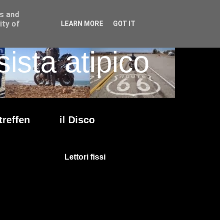
ss and
ity of
LEARN MORE
GOT IT
ista atipico
treffen
il Disco
Lettori fissi