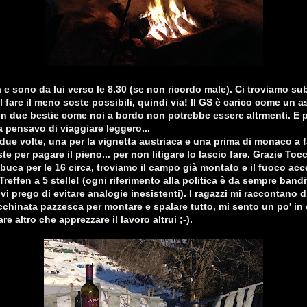
a e sono da lui verso le 8.30 (se non ricordo male). Ci troviamo su
 fare il meno soste possibili, quindi via! Il GS è carico come un a
n due bestie come noi a bordo non potrebbe essere altrmenti. E 
a pensavo di viaggiare leggero...
due volte, una per la vignetta austriaca e una prima di monaco a f
ste per pagare il pieno... per non litigare lo lascio fare. Grazie Tocc
 buca per le 16 circa, troviamo il campo già montato e il fuoco acce
Treffen a 5 stelle! (ogni riferimento alla politica è da sempre ban
vi prego di evitare analogie inesistenti). I ragazzi mi raccontano d
acchinata pazzesca per montare e spalare tutto, mi sento un po' in 
e altro che apprezzare il lavoro altrui ;-).