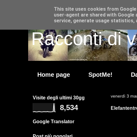
This site uses cookies from Google t
user-agent are shared with Google a
service, generate usage statistics,
Racconti di v
Home page
SpotMe!
Da
venerdì 3 ma
Visite degli ultimi 30gg
8,534
Elefantentr
Google Translator
Post più popolari