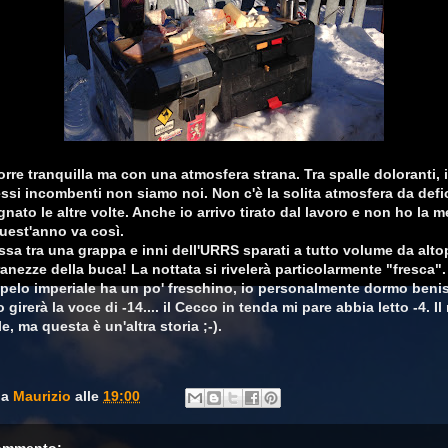
orre tranquilla ma con una atmosfera strana. Tra spalle doloranti, 
ssi incombenti non siamo noi. Non c'è la solita atmosfera da defic
ato le altre volte. Anche io arrivo tirato dal lavoro e non ho la m
uest'anno va così.
ssa tra una grappa e inni dell'URRS sparati a tutto volume da altop
tranezze della buca! La nottata si rivelerà particolarmente "fresca".
pelo imperiale ha un po' freschino, io personalmente dormo beni
girerà la voce di -14.... il Cecco in tenda mi pare abbia letto -4. Il 
, ma questa è un'altra storia ;-).
da
Maurizio
alle
19:00