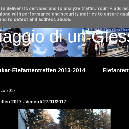
o deliver its services and to analyze traffic. Your IP addre
long with performance and security metrics to ensure qual
 and to detect and address abuse.
iaggio di un Giess
kar-Elefantentreffen 2013-2014
Elefanten
rzo 2017
effen 2017 - Venerdì 27/01/2017