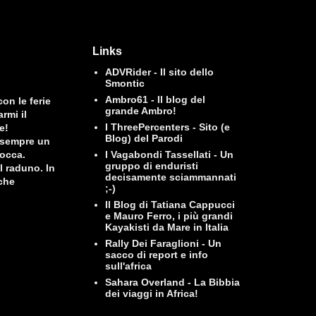
Links
ADVRider - Il sito dello
Smontic
Ambro61 - Il blog del
on le ferie
grande Ambro!
rmi il
I ThreePercenters - Sito (e
e!
Blog) del Parodi
è sempre un
I Vagabondi Tassellati - Un
Tocca.
gruppo di enduristi
l raduno. In
decisamente sciammannati
 che
;-)
Il Blog di Tatiana Cappucci
e Mauro Ferro, i più grandi
Kayakisti da Mare in Italia
Rally Dei Faraglioni - Un
sacco di report e info
sull'africa
Sahara Overland - La Bibbia
dei viaggi in Africa!