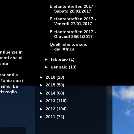
Elefantentreffen 2017 -
Sabato 28/01/2017
Elefantentreffen 2017 -
Venerdì 27/01/2017
Elefantentreffen 2017 -
Giovedì 26/01/2017
Quelli che tornano
dall'Africa
influenze in
enti che ci
►
febbraio
(1)
ente
►
gennaio
(13)
arlanti a
►
2016
(20)
 Tanio con il
►
2015
(50)
ssimo. La
risveglio
►
2014
(68)
►
2013
(110)
►
2012
(104)
►
2011
(74)