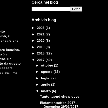
Cerca nel blog
Archivio blog
►
2023
(1)
bito
►
2021
(7)
sino, e
pensare che
►
2020
(8)
►
2019
(9)
are benzina.
►
2018
(27)
a ;-)
so. Eh...
▼
2017
(40)
dito da questo
►
ottobre
(1)
i essersi
►
agosto
(16)
colpa... ma
►
luglio
(2)
►
aprile
(1)
▼
marzo
(6)
Tanto tuonò che piovve
Elefantentreffen 2017 -
Domenica 29/01/2017