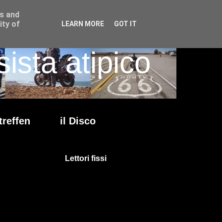
ss and
ity of
LEARN MORE
GOT IT
ista atipico
treffen
il Disco
Lettori fissi