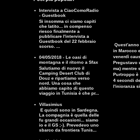
Intervista a CiaoComoRadio
- Guestbook
Si insomma ci siamo capiti
che latito... in compenso
riesco finalmente a
pubblicare l'intervista a
Guestbook del 22 febbraio
Quest'anno p
scorso. ...
in Marocco e 
venerdì caus
04/05/2018 - Le oasi di
montagna e il ritorno a Sfax
Pregustavo u
Salutiamo di nuovo il
ma) mentre s
Camping Desert Club di
Purtroppo è 
Douz e ripartiamo verso
4 secondi de
nord. Una cosa che
l'inioranza s
abbiamo capito di questo
viaggio in Tunisia è che pr...
Villasimius
E quindi sono in Sardegna.
La compagnia è quella delle
fu grandi occasioni... siamo
io e il GS ;-). Prevedevo uno
sbarco da frontiera Tunis...