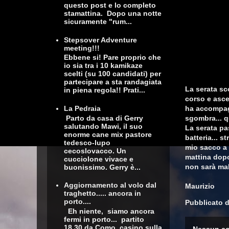
questo post e lo completo
stamattina. Dopo una notte
sicuramente "rum...
Stepsover Adventure
meeting!!!
Ebbene si! Pare proprio che
io sia tra i 10 kamikaze
scelti (su 100 candidati) per
partecipare a sta randagiata
La serata sc
in piena regola!! Prati...
corso e asce
La Pedraia
ha accompagn
Parto da casa di Gerry
sgombra... q
salutando Mawi, il suo
La serata pa
enorme cane mix pastore
batteria... s
tedesco-lupo
mio sacco a 
cecoslovacco. Un
mattina dopo 
cucciolone vivace e
non sarà male
buonissimo. Gerry è...
Aggiornamento al volo dal
Maurizio
traghetto..... ancora in
porto....
Pubblicato 
Eh niente, siamo ancora
fermi in porto... partito
18.30 da Como, casino sulla