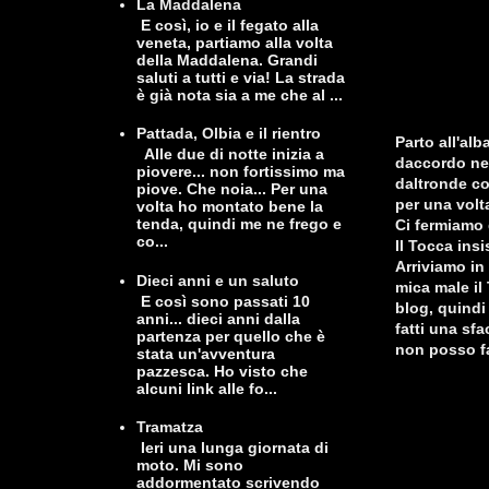
La Maddalena
E così, io e il fegato alla
veneta, partiamo alla volta
della Maddalena. Grandi
saluti a tutti e via! La strada
è già nota sia a me che al ...
Pattada, Olbia e il rientro
Parto all'alb
Alle due di notte inizia a
daccordo nel
piovere... non fortissimo ma
daltronde co
piove. Che noia... Per una
per una volt
volta ho montato bene la
tenda, quindi me ne frego e
Ci fermiamo 
co...
Il Tocca insi
Arriviamo in
Dieci anni e un saluto
mica male il 
E così sono passati 10
blog, quindi 
anni... dieci anni dalla
fatti una sf
partenza per quello che è
non posso far
stata un'avventura
pazzesca. Ho visto che
alcuni link alle fo...
Tramatza
Ieri una lunga giornata di
moto. Mi sono
addormentato scrivendo