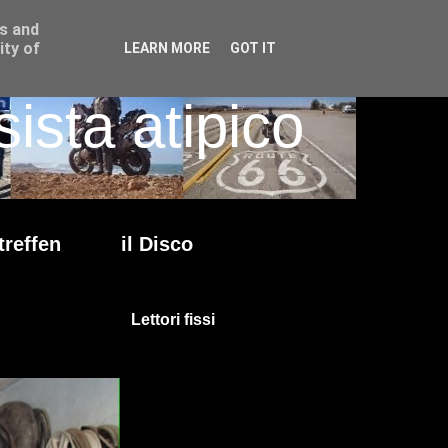
ss and
ity of
LEARN MORE
GOT IT
ista atipico
treffen
il Disco
Lettori fissi