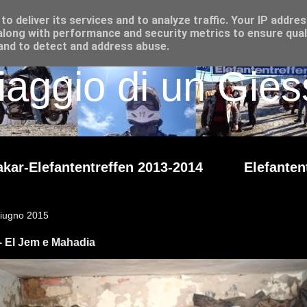
o deliver its services and to analyze traffic. Your IP addre
long with performance and security metrics to ensure qual
 and to detect and address abuse.
iaggio di un Giess
kar-Elefantentreffen 2013-2014
Elefanten
iugno 2015
- El Jem e Mahadia