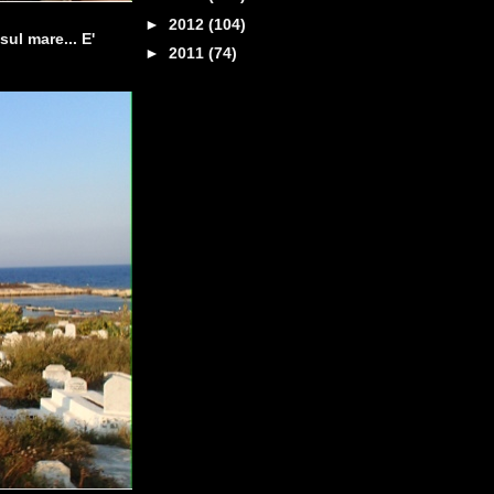
►
2012
(104)
sul mare... E'
►
2011
(74)
.