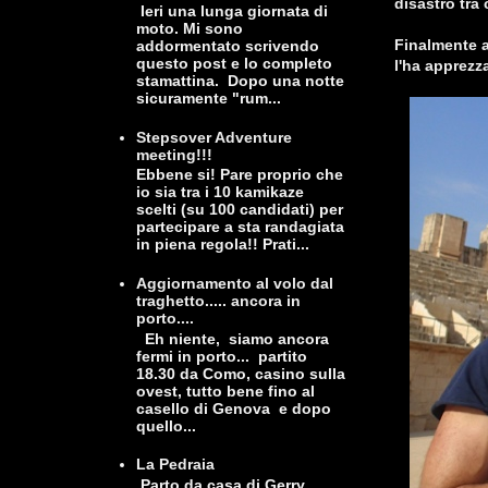
disastro tra
Ieri una lunga giornata di
moto. Mi sono
Finalmente a
addormentato scrivendo
questo post e lo completo
l'ha apprezza
stamattina. Dopo una notte
sicuramente "rum...
Stepsover Adventure
meeting!!!
Ebbene si! Pare proprio che
io sia tra i 10 kamikaze
scelti (su 100 candidati) per
partecipare a sta randagiata
in piena regola!! Prati...
Aggiornamento al volo dal
traghetto..... ancora in
porto....
Eh niente, siamo ancora
fermi in porto... partito
18.30 da Como, casino sulla
ovest, tutto bene fino al
casello di Genova e dopo
quello...
La Pedraia
Parto da casa di Gerry