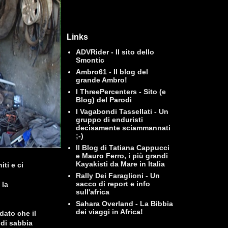
Links
ADVRider - Il sito dello
Smontic
Ambro61 - Il blog del
grande Ambro!
I ThreePercenters - Sito (e
Blog) del Parodi
I Vagabondi Tassellati - Un
gruppo di enduristi
decisamente sciammannati
;-)
Il Blog di Tatiana Cappucci
e Mauro Ferro, i più grandi
Kayakisti da Mare in Italia
iti e ci
Rally Dei Faraglioni - Un
sacco di report e info
 la
sull'africa
Sahara Overland - La Bibbia
dei viaggi in Africa!
dato che il
di sabbia