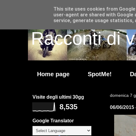
This site uses cookies from Google t
user-agent are shared with Google a
service, generate usage statistics,
Racconti di v
Home page
SpotMe!
Da
domenica 7 g
Visite degli ultimi 30gg
8,535
06/06/2015 
Google Translator