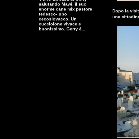
salutando Mawi, il suo
enorme cane mix pastore
Dopo la visit
tedesco-lupo
una cittadin
cecoslovacco. Un
cucciolone vivace e
buonissimo. Gerry è...