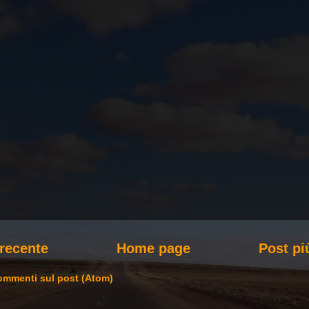
 recente
Home page
Post pi
mmenti sul post (Atom)