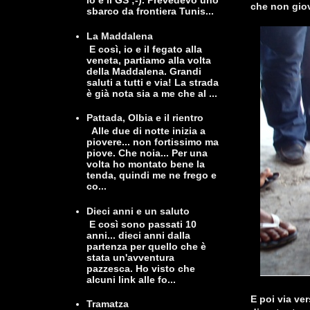
io e il GS ;-). Prevedevo uno
che non giov
sbarco da frontiera Tunis...
La Maddalena
E così, io e il fegato alla
veneta, partiamo alla volta
della Maddalena. Grandi
saluti a tutti e via! La strada
è già nota sia a me che al ...
Pattada, Olbia e il rientro
Alle due di notte inizia a
piovere... non fortissimo ma
piove. Che noia... Per una
volta ho montato bene la
tenda, quindi me ne frego e
co...
Dieci anni e un saluto
E così sono passati 10
anni... dieci anni dalla
partenza per quello che è
stata un'avventura
pazzesca. Ho visto che
alcuni link alle fo...
E poi via ve
Tramatza