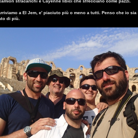
 camion stracarichi e Cayenne libici che sfrecciano come pazzi.
rriviamo a El Jem, e' piaciuto più o meno a tutti. Penso che io sia
to di più.