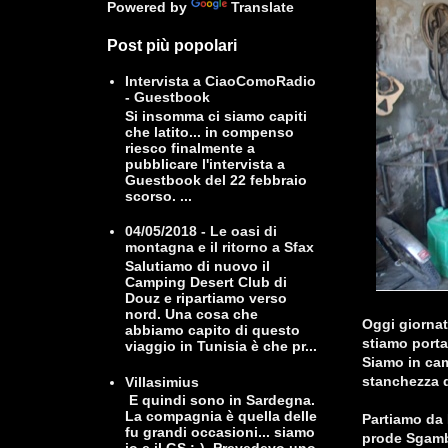
Powered by
Translate
Post più popolari
Intervista a CiaoComoRadio
- Guestbook
Si insomma ci siamo capiti
che latito... in compenso
riesco finalmente a
pubblicare l'intervista a
Guestbook del 22 febbraio
scorso. ...
04/05/2018 - Le oasi di
montagna e il ritorno a Sfax
Salutiamo di nuovo il
Camping Desert Club di
Douz e ripartiamo verso
nord. Una cosa che
Oggi giornata
abbiamo capito di questo
stiamo porta
viaggio in Tunisia è che pr...
Siamo in cam
stanchezza d
Villasimius
E quindi sono in Sardegna.
La compagnia è quella delle
Partiamo da 
fu grandi occasioni... siamo
prode Sgamb