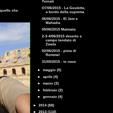
Tornati
O7/06/2015 - La Goulette,
 quello che
a bordo della suprema
06/06/2015 - El Jem e
Mahadia
05/06/2015 Matmata
2-3-4/06/2015 deserto e
campo tendato di
Zmela
02/06/2015 - pista di
Rommel
31/05/2015 - in nave
►
maggio
(5)
►
aprile
(4)
►
marzo
(3)
►
febbraio
(2)
►
gennaio
(4)
►
2014
(68)
►
2013
(110)