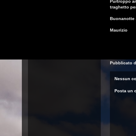
Purtroppo an
traghetto pe
Buonanotte a
Maurizio
Pubblicato 
Nessun c
Posta un