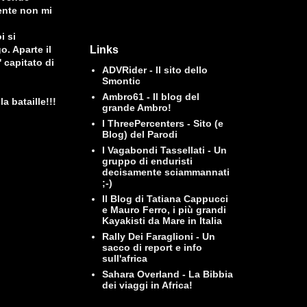
mente non mi
i si
. Aparte il
Links
 capitato di
ADVRider - Il sito dello
Smontic
Ambro61 - Il blog del
a bataille!!!
grande Ambro!
I ThreePercenters - Sito (e
Blog) del Parodi
I Vagabondi Tassellati - Un
gruppo di enduristi
decisamente sciammannati
;-)
Il Blog di Tatiana Cappucci
e Mauro Ferro, i più grandi
Kayakisti da Mare in Italia
Rally Dei Faraglioni - Un
sacco di report e info
sull'africa
Sahara Overland - La Bibbia
dei viaggi in Africa!