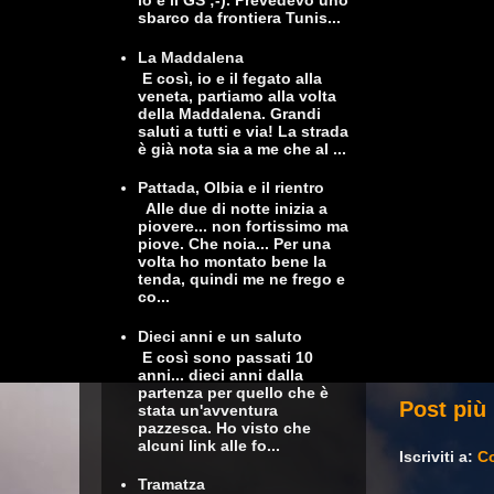
io e il GS ;-). Prevedevo uno
sbarco da frontiera Tunis...
La Maddalena
E così, io e il fegato alla
veneta, partiamo alla volta
della Maddalena. Grandi
saluti a tutti e via! La strada
è già nota sia a me che al ...
Pattada, Olbia e il rientro
Alle due di notte inizia a
piovere... non fortissimo ma
piove. Che noia... Per una
volta ho montato bene la
tenda, quindi me ne frego e
co...
Dieci anni e un saluto
E così sono passati 10
anni... dieci anni dalla
partenza per quello che è
Post più
stata un'avventura
pazzesca. Ho visto che
alcuni link alle fo...
Iscriviti a:
Co
Tramatza