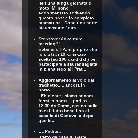
Ieri una lunga giornata di
moto. Mi sono
addormentato scrivendo
questo post e lo completo
stamattina. Dopo una notte
sicuramente "rum...
Stepsover Adventure
meeting!!!
Ebbene si! Pare proprio che
io sia tra i 10 kamikaze
scelti (su 100 candidati) per
partecipare a sta randagiata
in piena regola!! Prati...
Aggiornamento al volo dal
traghetto..... ancora in
porto....
Eh niente, siamo ancora
fermi in porto... partito
18.30 da Como, casino sulla
ovest, tutto bene fino al
casello di Genova e dopo
quello...
La Pedraia
Parto da casa di Gerry