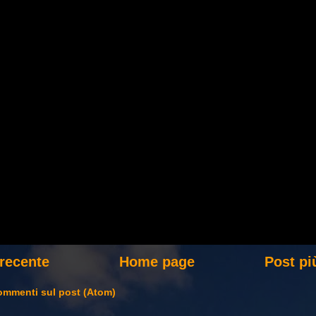
 recente
Home page
Post pi
mmenti sul post (Atom)