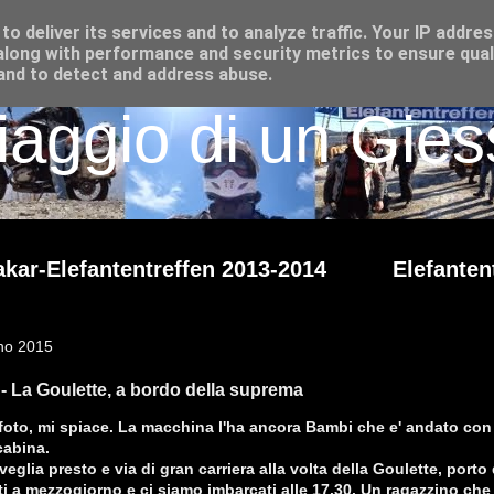
o deliver its services and to analyze traffic. Your IP addre
long with performance and security metrics to ensure qual
 and to detect and address abuse.
iaggio di un Giess
kar-Elefantentreffen 2013-2014
Elefanten
gno 2015
- La Goulette, a bordo della suprema
foto, mi spiace. La macchina l'ha ancora Bambi che e' andato con g
cabina.
eglia presto e via di gran carriera alla volta della Goulette, porto 
ti a mezzogiorno e ci siamo imbarcati alle 17.30. Un ragazzino ch