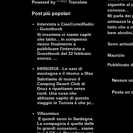
Powered by
Translate
sigarette al
conosce...
Post più popolari
Mi parla dei 
ammazza la g
Intervista a CiaoComoRadio
fatto che a 
- Guestbook
bere alcolici
Si insomma ci siamo capiti
che latito... in compenso
riesco finalmente a
Sono arrivati
pubblicare l'intervista a
Guestbook del 22 febbraio
Maurizio
scorso. ...
Pubblicato 
04/05/2018 - Le oasi di
montagna e il ritorno a Sfax
Salutiamo di nuovo il
Nessun c
Camping Desert Club di
Douz e ripartiamo verso
Posta un
nord. Una cosa che
abbiamo capito di questo
viaggio in Tunisia è che pr...
Villasimius
E quindi sono in Sardegna.
La compagnia è quella delle
fu grandi occasioni... siamo