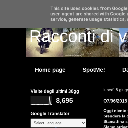
This site uses cookies from Google t
user-agent are shared with Google a
service, generate usage statistics,
Racconti di v
Home page
SpotMe!
Da
lunedì 8 giu
Visite degli ultimi 30gg
8,695
O7/06/2015 
Oggi niente 
Google Translator
prendere la 
Stamattina sv
Siamo arriva