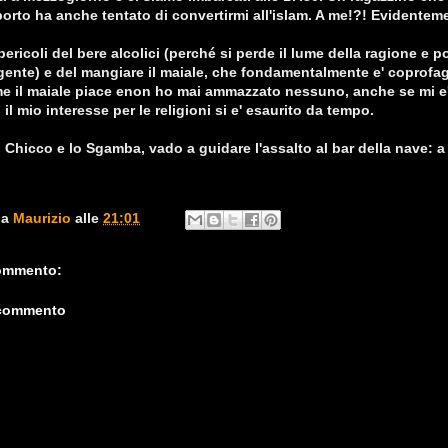
 porto ha anche tentato di convertirmi all'islam. A me!?! Evidente
pericoli del bere alcolici (perché si perde il lume della ragione e po
ente) e del mangiare il maiale, che fondamentalmente e' coprofago
me il maiale piace enon ho mai ammazzato nessuno, anche se mi e'
, il mio interesse per le religioni si e' esaurito da tempo.
 Chicco e lo Sgamba, vado a guidare l'assalto al bar della nave: a l
da
Maurizio
alle
21:01
ommento:
 commento