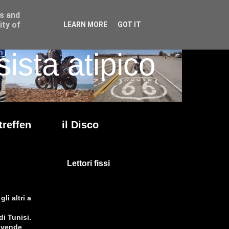
ss and
ity of
LEARN MORE
GOT IT
ista atipico
treffen
il Disco
Lettori fissi
li altri a
di Tunisi.
e vende