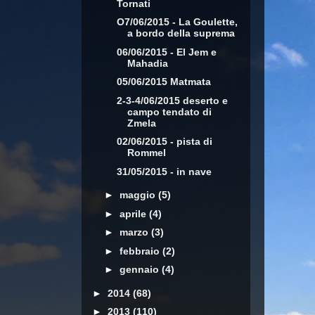
Tornati
O7/06/2015 - La Goulette,
a bordo della suprema
06/06/2015 - El Jem e
Mahadia
05/06/2015 Matmata
2-3-4/06/2015 deserto e
campo tendato di
Zmela
02/06/2015 - pista di
Rommel
31/05/2015 - in nave
►
maggio
(5)
►
aprile
(4)
►
marzo
(3)
►
febbraio
(2)
►
gennaio
(4)
►
2014
(68)
►
2013
(110)