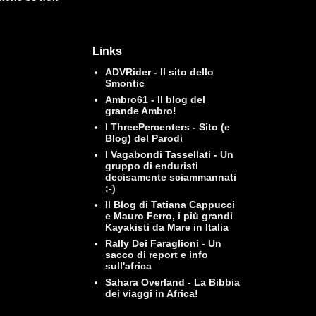
Links
ADVRider - Il sito dello
Smontic
Ambro61 - Il blog del
grande Ambro!
I ThreePercenters - Sito (e
Blog) del Parodi
I Vagabondi Tassellati - Un
gruppo di enduristi
decisamente sciammannati
;-)
Il Blog di Tatiana Cappucci
e Mauro Ferro, i più grandi
Kayakisti da Mare in Italia
Rally Dei Faraglioni - Un
sacco di report e info
sull'africa
Sahara Overland - La Bibbia
dei viaggi in Africa!