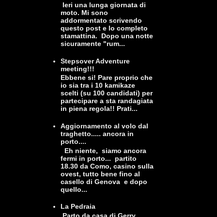
Ieri una lunga giornata di
moto. Mi sono
addormentato scrivendo
questo post e lo completo
stamattina. Dopo una notte
sicuramente "rum...
Stepsover Adventure
meeting!!!
Ebbene si! Pare proprio che
io sia tra i 10 kamikaze
scelti (su 100 candidati) per
partecipare a sta randagiata
in piena regola!! Prati...
Aggiornamento al volo dal
traghetto..... ancora in
porto....
Eh niente, siamo ancora
fermi in porto... partito
18.30 da Como, casino sulla
ovest, tutto bene fino al
casello di Genova e dopo
quello...
La Pedraia
Parto da casa di Gerry