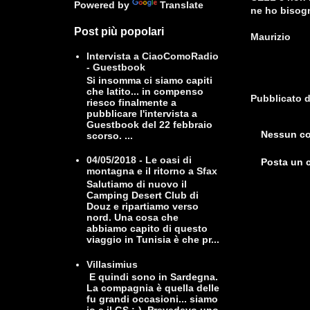
Powered by
Translate
ne ho bisogno
Post più popolari
Maurizio
Intervista a CiaoComoRadio
- Guestbook
Si insomma ci siamo capiti
che latito... in compenso
Pubblicato 
riesco finalmente a
pubblicare l'intervista a
Guestbook del 22 febbraio
Nessun c
scorso. ...
04/05/2018 - Le oasi di
Posta un
montagna e il ritorno a Sfax
Salutiamo di nuovo il
Camping Desert Club di
Douz e ripartiamo verso
nord. Una cosa che
abbiamo capito di questo
viaggio in Tunisia è che pr...
Villasimius
E quindi sono in Sardegna.
La compagnia è quella delle
fu grandi occasioni... siamo