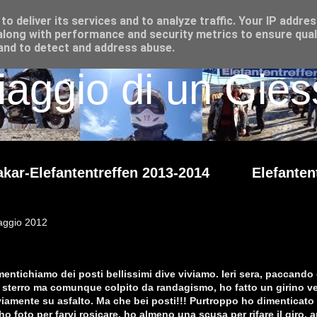
o deliver its services and to analyze traffic. Your IP addre
long with performance and security metrics to ensure qual
 and to detect and address abuse.
iaggio di un Giess
kar-Elefantentreffen 2013-2014
Elefanten
aggio 2012
imentichiamo dei posti bellissimi dive viviamo. Ieri sera, paccando 
sterro ma comunque colpito da randagismo, ho fatto un girino v
viamente su asfalto. Ma che bei posti!!! Purtroppo ho dimenticato 
o foto per farvi rosicare, ho almeno una scusa per rifare il giro,