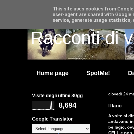
This site uses cookies from Google t
user-agent are shared with Google a
service, generate usage statistics,
Racconti di v
Home page
SpotMe!
Da
giovedì 24 m
Visite degli ultimi 30gg
8,694
Il lario
A volte ci d
Google Translator
andavano in 
bellagio, ov
CELL e non h