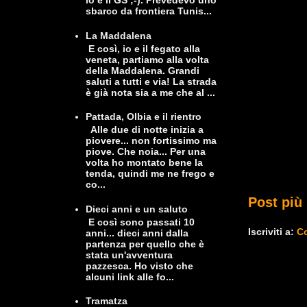
io e il GS ;-). Prevedevo uno
sbarco da frontiera Tunis...
La Maddalena
E così, io e il fegato alla
veneta, partiamo alla volta
della Maddalena. Grandi
saluti a tutti e via! La strada
è già nota sia a me che al ...
Pattada, Olbia e il rientro
Alle due di notte inizia a
piovere... non fortissimo ma
piove. Che noia... Per una
volta ho montato bene la
tenda, quindi me ne frego e
co...
Post più
Dieci anni e un saluto
E così sono passati 10
Iscriviti a:
Co
anni... dieci anni dalla
partenza per quello che è
stata un'avventura
pazzesca. Ho visto che
alcuni link alle fo...
Tramatza