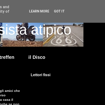
ss and
ity of
LEARN MORE
GOT IT
ista atipico
treffen
il Disco
Lettori fissi
gli amici che
erso
a casa il
 anche se non