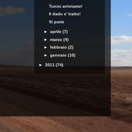
Tunisi arriviamo!
Il dado e' tratto!
Si parte
►
aprile
(7)
►
marzo
(4)
►
febbraio
(2)
►
gennaio
(10)
►
2011
(74)