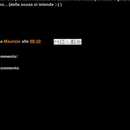
... (della scusa si intende :-) )
da
Maurizio
alle
08:10
ommento:
 commento