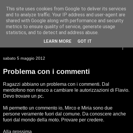
This site uses cookies from Google to deliver its services
Racconti di viaggio di un
and to analyze traffic. Your IP address and user-agent are
shared with Google along with performance and security
Giessista atipico
metrics to ensure quality of service, generate usage
statistics, and to detect and address abuse.
LEARN MORE
GOT IT
▼
sabato 5 maggio 2012
Problema con i commenti
Ragazzi abbiano un problema con i commenti. Dal
merdofono non riesco a cambiare le autorizzazioni di Flavio.
Devo trovare un pc.
Mi permetto un commento io, Mirco e Miria sono due
persone veramente fuori dal comune. Da conoscere anche
fuori dal mondo della moto. Provare per credere.
Alla prossima