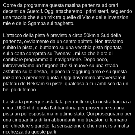
Come da programma questa mattina partenza ad orari
decenti da Guercif. Oggi attacheremo i primi sterri, seguendo
una traccia che è un mix tra quelle di Vito e delle invenzioni
mie e dello Sgamba sul traghetto.
L'attacco della pista è previsto a circa 50km a Sud della
partenza, ovviamente da un centro abitato. Non troviamo
subito la pista, ci buttiamo su una vecchia pista riportata
sulla carta comprata su Twonav... mi sa che è ora di
cambiare programma di navigazione. Dopo poco,
intravewdiamo un furgone che si muove su una strada
asfaltata sulla destra, in poco la raggiungiamo e su questa
iniziamo a prendere quota. Oggi dovremmo attraversare il
plateau de Rekkam su piste, qualcosa a cui ambisco da un
bel po di tempo...
La strada prosegue asfaltata per molti km, la nostra traccia a
circa 1000mt di quota l'abbandona per proseguire su una
pista un po' esposta ma in ottimo stato. Qui proseguiamo per
una cinquantina di km abbondanti, molti pastori ci fermano
per chiedere sigarette, la sensazione è che non ci sia molta
ricchezza da queste parti.