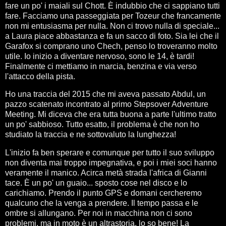
fare un po' i maiali sul Chott. È indubbio che ci sappiano tutti
fare. Facciamo una passeggiata per Tozeur che francamente
non mi entusiasma per nulla. Non ci trovo nulla di speciale...
a Laura piace abbastanza e fa un sacco di foto. Sia lei che il
Garafox si comprano uno Chech, penso lo troveranno molto
utile. Io inizio a diventare nervoso, sono le 14, è tardi!
Finalmente ci mettiamo in marcia, benzina e via verso
l'attacco della pista.
Ho una traccia del 2015 che mi aveva passato Abdul, un
pazzo scatenato incontrato al primo Stepsover Adventure
Meeting. Mi diceva che era tutta buona a parte l'ultimo tratto
un po' sabbioso. Tutto esatto, il problema è che non ho
studiato la traccia e ne sottovaluto la lunghezza!
L'inizio fa ben sperare e comunque per tutto il suo sviluppo
non diventa mai troppo impegnativa, e poi i miei soci hanno
veramente il manico. Acirca metà strada l'africa di Gianni
tace. È un po' un guaio... sposto cose nel disco e lo
carichiamo. Prendo il punto GPS e domani cercheremo
qualcuno che la venga a prendere. Il tempo passa e le
ombre si allungano. Per noi in macchina non ci sono
problemi, ma in moto è un altrastoria, lo so bene! La