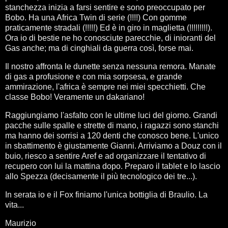
stanchezza inizia a farsi sentire e sono preoccupato per
Bobo. Ha una Africa Twin di serie (!!!!) Con gomme
praticamente stradali (!!!!!) Ed è in giro in maglietta (!!!!!!!!!).
Ora io di bestie ne ho conosciute parecchie, di inioranti del
Gas anche; ma di cinghiali da guerra così, forse mai.
Il nostro affronta le dunette senza nessuna remora. Manate
di gas a profusione e con mia sorpsesa, e grande
ammirazione, l'africa è sempre nei miei specchietti. Che
classe Bobo! Veramente un dakariano!
Raggiungiamo l'asfalto con le ultime luci del giorno. Grandi
pacche sulle spalle e strette di mano, i ragazzi sono stanchi
ma hanno dei sorrisi a 120 denti che conosco bene. L'unico
in sbattimento è giustamente Gianni. Arriviamo a Douz con il
buio, riesco a sentire Aref e ad organizzare il tentativo di
recupero con lui la mattina dopo. Preparo il tablet e lo lascio
allo Spezza (decisamente il più tecnologico dei tre...).
In serata io e il Fox finiamo l'unica bottiglia di Braulio. La
vita...
Maurizio