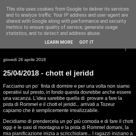
This site uses cookies from Google to deliver its services
Racconti di viaggio di un
and to analyze traffic. Your IP address and user-agent are
shared with Google along with performance and security
Giessista atipico
metrics to ensure quality of service, generate usage
statistics, and to detect and address abuse.
LEARN MORE
GOT IT
▼
giovedì 26 aprile 2018
25/04/2018 - chott el jeridd
Facciamo un po' finta di dormire e per una volta non siamo
operativi sul presto, in fondo questa dovrebbe anche essere
una vacanza. L'idea sarebbe quella di provare a fare la
pista di Rommel e il chott el jeridd... arrivati a Tozeur
capiamo che è semplicemente irrealizzabile.
Decidiamo di prendercela un po' più comoda e di fare il chott
oggi e le oasi di montagna e la pista di Rommel domani, la
mia pianificazione inizia a scricchiolare... I ragazzi iniziano a